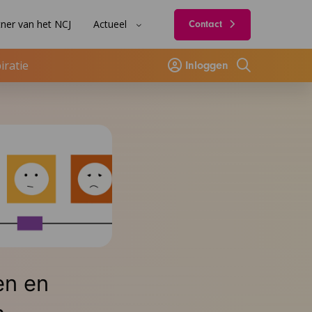
ner van het NCJ
Actueel
Contact
iratie
Inloggen
Zoeken
en en