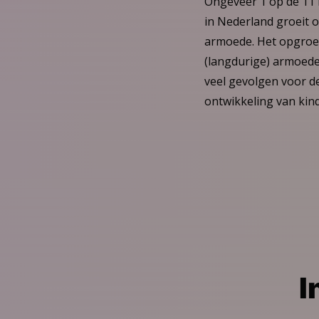
Ongeveer 1 op de 11
het
in Nederland groeit o
artikel
armoede. Het opgroe
(langdurige) armoede
veel gevolgen voor d
ontwikkeling van kin
I