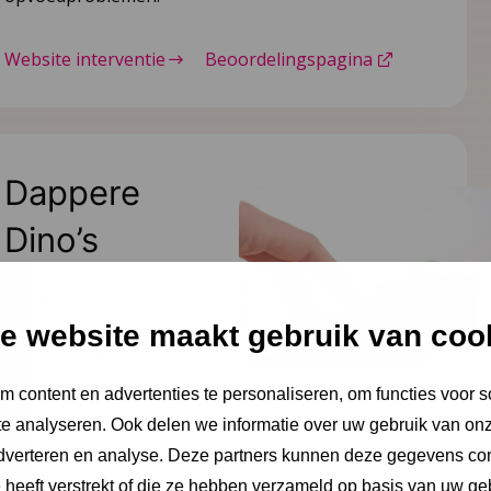
Website interventie
Beoordelingspagina
Dappere
Dino’s
Dappere Dino's is
bedoeld voor kinderen (6-
e website maakt gebruik van coo
8) van wie de ouders
gescheiden zijn; biedt een
 content en advertenties te personaliseren, om functies voor s
ondersteunende
e analyseren. Ook delen we informatie over uw gebruik van onz
groepsomgeving en leert
adverteren en analyse. Deze partners kunnen deze gegevens c
specifieke vaardigheden
e heeft verstrekt of die ze hebben verzameld op basis van uw ge