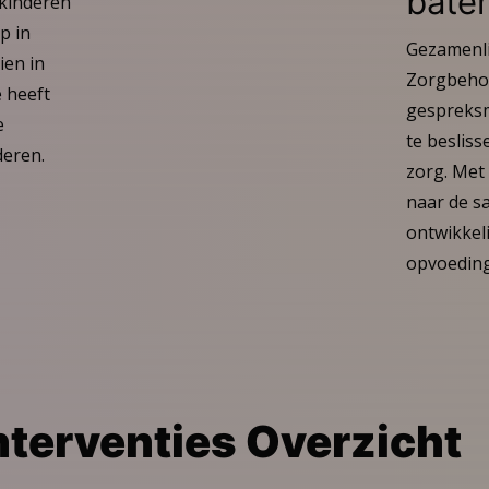
bate
 kinderen
Ga
p in
naar
Gezamenli
ien in
het
Zorgbehoe
artikel
 heeft
gespreks
e
te beslis
deren.
zorg. Met 
naar de 
ontwikkel
opvoeding
nterventies Overzicht