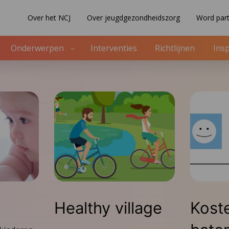
Over het NCJ
Over jeugdgezondheidszorg
Word part
Onderwerpen
Interventies
Richtlijnen
Insp
Ga
naar
het
artikel
Healthy village
Kost