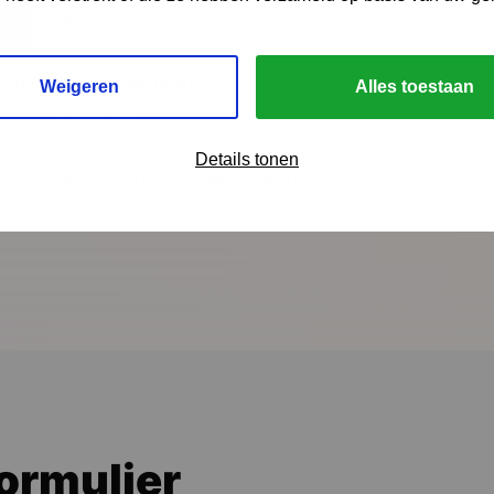
om beter te kunnen
omgaan met gevoelens
en problemen als gevolg
Weigeren
Alles toestaan
van de (echt)scheiding.
Details tonen
Website interventie
Beoordelingspagina
ormulier