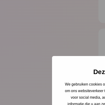
Dez
We gebruiken cookies om
om ons websiteverkeer t
voor social media, 
informatie die u aan z