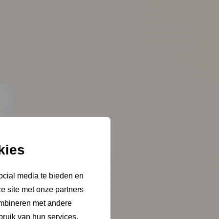
kies
ocial media te bieden en
e site met onze partners
ombineren met andere
bruik van hun services.