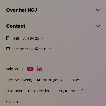
Over het NCJ
Contact
030 - 760 04 05
secretariaat@ncj.nl
Volg ons op
Ga
Ga
naar
naar
Privacyverklaring
Klachtenregeling
Cookies
YouTube
LinkedIn
Disclaimer
Toegankelijkheid
NCJ nieuwsbrief
Contact