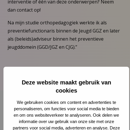
interventie of één van deze onderwerpen? Neem
dan contact op!
Na mijn studie orthopedagogiek werkte ik als
preventiefunctionaris binnen de Jeugd GGZ en later
als (beleids)adviseur binnen het preventieve
jeugddomein (GGD/JGZ en CJG).”
Deze website maakt gebruik van
cookies
We gebruiken cookies om content en advertenties te
Neem contact op met Nynke
personaliseren, om functies voor social media te bieden
Steenbergen
en om ons websiteverkeer te analyseren. Ook delen we
informatie over uw gebruik van onze site met onze
"
" geeft vereiste velden aan
*
partners voor social media, adverteren en analyse. Deze