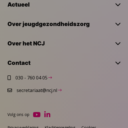
Actueel
Over jeugdgezondheidszorg
Over het NCJ
Contact
030 - 760 04 05
secretariaat@ncj.nl
Volg ons op
Ga
Ga
naar
naar
Privacyverklaring
Klachtenregeling
Cookies