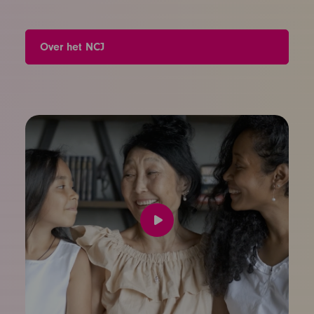
Over het NCJ
Speel
video
af