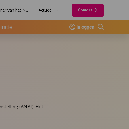
ner van het NCJ
Actueel
Contact
iratie
Inloggen
Zoeken
telling (ANBI). Het