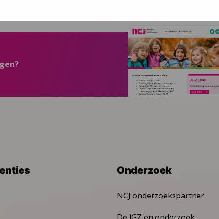
ngen?
venties
Onderzoek
NCJ onderzoekspartner
De JGZ en onderzoek