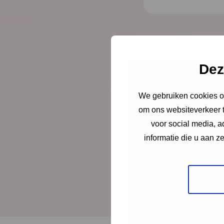
Dez
Public
We gebruiken cookies om
om ons websiteverkeer t
Meerjarenvisie
voor social media, 
informatie die u aan z
Meerjarenvisie 
Werkplan 2026