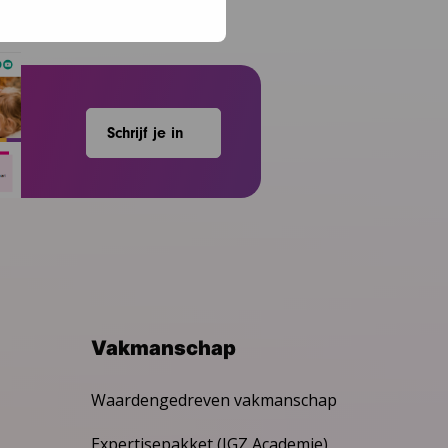
Schrijf je in
Vakmanschap
Waardengedreven vakmanschap
Expertisepakket (JGZ Academie)