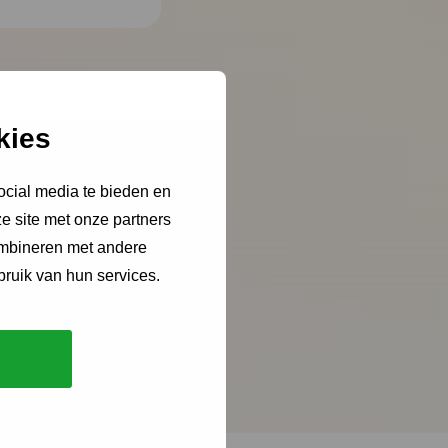
kies
ocial media te bieden en
e site met onze partners
ombineren met andere
bruik van hun services.