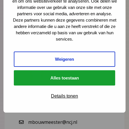
en om ons websiteverkeer te analyseren. Ook delen we
informatie over uw gebruik van onze site met onze
Zo werk je EBP
partners voor social media, adverteren en analyse.
Deze partners kunnen deze gegevens combineren met
andere informatie die u aan ze heeft verstrekt of die ze
hebben verzameld op basis van uw gebruik van hun
services.
Meer weten?
Weigeren
Alles toestaan
Details tonen
Merian Bouwmeester
onderzoeker, adviseur
mbouwmeester@ncj.nl