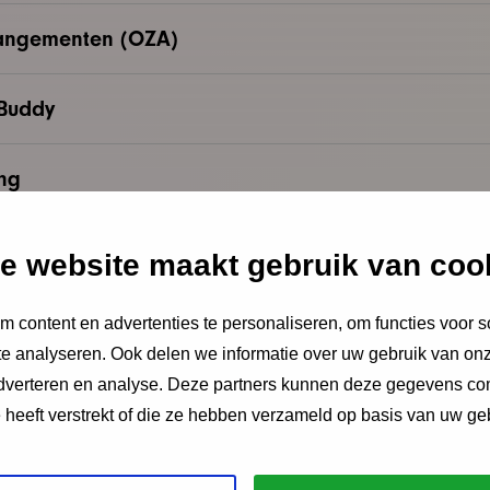
rangementen (OZA)
 Buddy
ing
dzorgen
e website maakt gebruik van coo
ant NeuroDevelopmental Assessment (SINDA)
 content en advertenties te personaliseren, om functies voor s
e analyseren. Ook delen we informatie over uw gebruik van onz
adverteren en analyse. Deze partners kunnen deze gegevens c
ling en validering
e heeft verstrekt of die ze hebben verzameld op basis van uw ge
en