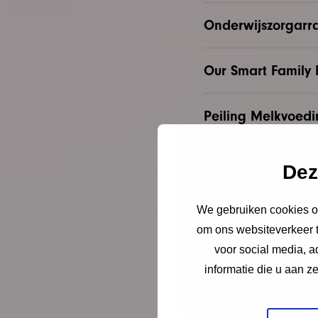
Onderwijszorgar
Our Smart Family
Peiling Melkvoed
Preventie van gel
Dez
Standardized Inf
We gebruiken cookies om
om ons websiteverkeer t
voor social media, 
SPARK36: ontwikke
informatie die u aan z
Staat van Gezinn