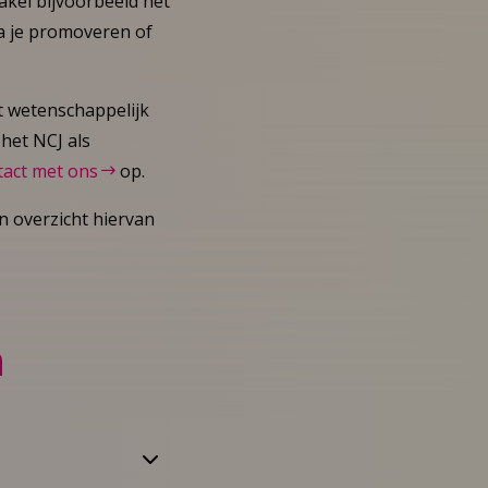
kel bijvoorbeeld het
ga je promoveren of
t wetenschappelijk
het NCJ als
tact met ons
op.
n overzicht hiervan
n