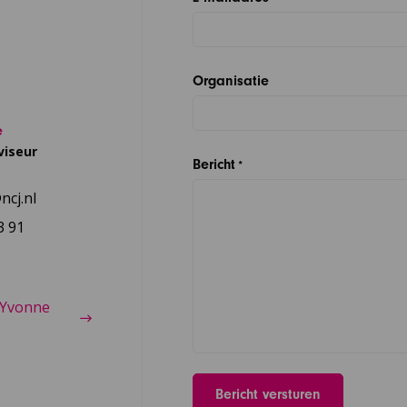
Organisatie
e
viseur
Bericht
*
cj.nl
3 91
 Yvonne