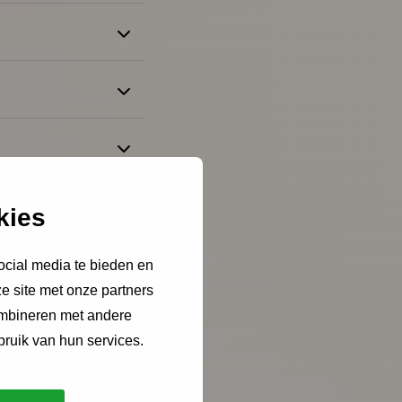
kies
ocial media te bieden en
e site met onze partners
ombineren met andere
bruik van hun services.