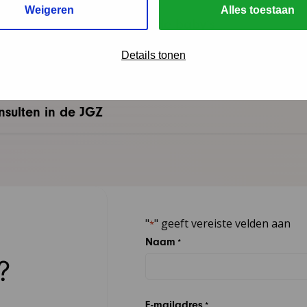
Weigeren
Alles toestaan
org aan ouders van huilende baby’s
Details tonen
ring doofblindheid
sulten in de JGZ
"
" geeft vereiste velden aan
*
Naam
*
?
E-mailadres
*