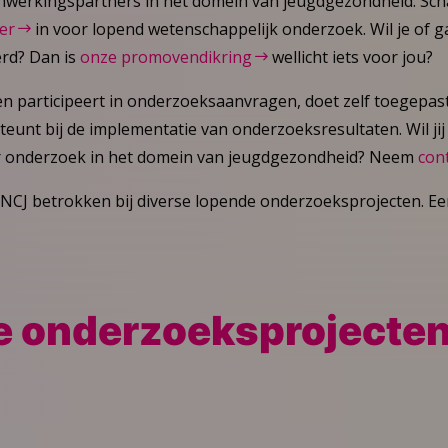
nwerkingspartners in het domein van jeugdgezondheid. Scha
er
in voor lopend wetenschappelijk onderzoek. Wil je of 
rd? Dan is
onze promovendikring
wellicht iets voor jou?
 en participeert in onderzoeksaanvragen, doet zelf toegepas
unt bij de implementatie van onderzoeksresultaten. Wil jij 
r onderzoek in het domein van jeugdgezondheid? Neem
con
 NCJ betrokken bij diverse lopende onderzoeksprojecten. Ee
 onderzoeksprojecte