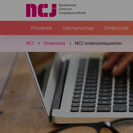
Preventie
Vakmanschap
Onderzoek
NCJ
Onderzoek
NCJ onderzoekspartner