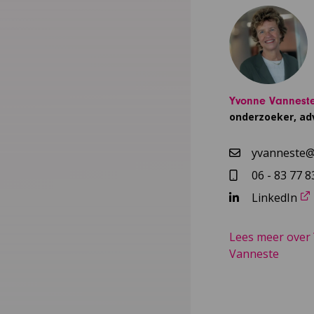
Yvonne Vannest
onderzoeker, ad
yvanneste@n
06 - 83 77 8
LinkedIn
Lees meer over
Vanneste