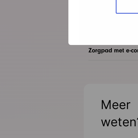
Verbetering van z
Vroegtijdig opspo
Zorgpad met e-con
Meer
weten