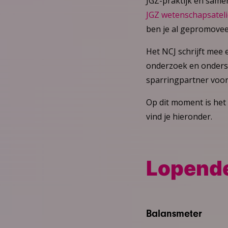
JGZ-praktijk en same
JGZ wetenschapsateli
ben je al gepromovee
Het NCJ schrijft mee
onderzoek en onderste
sparringpartner voo
Op dit moment is het
vind je hieronder.
Lopende
Balansmeter