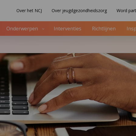
Over het NCJ
Over jeugdgezondheidszorg
Word part
Onderwerpen
Interventies
Richtlijnen
Insp