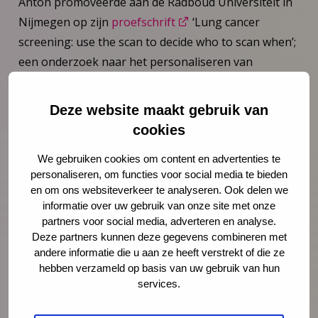
Anton promoveerde aan de Radboud Universiteit in
Nijmegen op zijn
proefschrift
‘Lung cancer
screening: use the scan to decide who to scan when’;
een onderzoek naar het personaliseren van
vervolgintervallen in het bevolkingsonderzoek naar
longkanker door middel van de bevindingen op de
Deze website maakt gebruik van
scan. Na zijn promotie heeft Anton drie jaar als
cookies
postdoctoraal onderzoeker gewerkt aan het
We gebruiken cookies om content en advertenties te
Amsterdam UMC, de Universiteit Leiden en het
personaliseren, om functies voor social media te bieden
Erasmus MC, waar hij vooral onderzoek deed naar
en om ons websiteverkeer te analyseren. Ook delen we
vraagstukken omtrent de gezondheid van
informatie over uw gebruik van onze site met onze
zwangeren en kinderen. In die tijd heeft Anton
partners voor social media, adverteren en analyse.
Deze partners kunnen deze gegevens combineren met
ervaring opgedaan als datawetenschapper, waarbij
andere informatie die u aan ze heeft verstrekt of die ze
hij big data verzamelde, analyseerde en
hebben verzameld op basis van uw gebruik van hun
interpreteerde, ook in het kader van het Centraal
services.
Bureau voor de Statistiek. Anton is niet-praktiserend