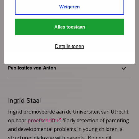
basisarts en geregistreerd epidemioloog en heeft
Weigeren
vooral expertise in risicomodellering en kwantitatief
onderzoek binnen de volksgezondheid.
Alles toestaan
Neem contact op met Anton via
aschreuder@ncj.nl
of 06 – 29 131 667.
Details tonen
Publicaties van Anton
Ingrid Staal
Ingrid promoveerde aan de Universiteit van Utrecht
op haar
proefschrift
‘Early detection of parenting
and developmental problems in young children: a
structured dialogue with parents’. Binnen dit