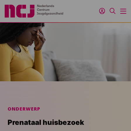
Inloggen
Zoeken
M
ONDERWERP
Prenataal huisbezoek