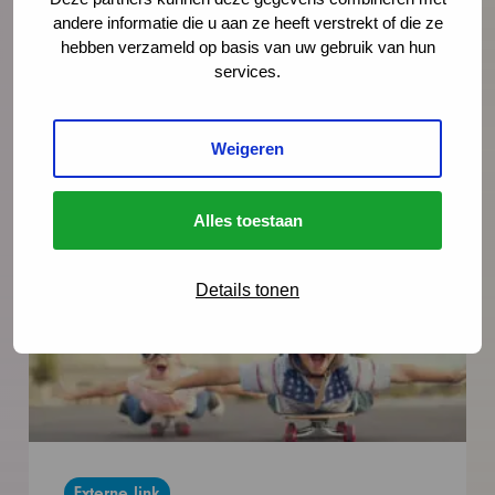
professionals te informeren en de lokale
andere informatie die u aan ze heeft verstrekt of die ze
samenwerking te stimuleren voor de
hebben verzameld op basis van uw gebruik van hun
services.
implementatie van het prenatale
huisbezoek.
Weigeren
Bekijk de workshop
Alles toestaan
Details tonen
Externe link