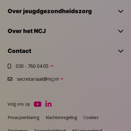
Over jeugdgezondheidszorg
Over het NCJ
Contact
030 - 760 04 05
secretariaat@ncj.nl
Volg ons op
Ga
Ga
naar
naar
Privacyverklaring
Klachtenregeling
Cookies
YouTube
LinkedIn
Disclaimer
Toegankelijkheid
NCJ nieuwsbrief