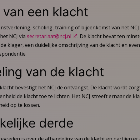
 van een klacht
enstverlening, scholing, training of bijeenkomst van het NCJ 
 het NCJ via
secretariaat@ncj.nl
. De klacht bevat ten mins
e klager, een duidelijke omschrijving van de klacht en even
spondentie.
ing van de klacht
klacht bevestigt het NCJ de ontvangst. De klacht wordt zorg
enheid de klacht toe te lichten. Het NCJ streeft ernaar de kl
eid op te lossen.
elijke derde
 tevreden is over de afhandeling van de klacht en partijen er