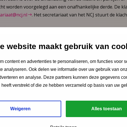
cht worden voorgelegd aan een onafhankelijke derde. De kl
ariaat@ncj.nl
. Het secretariaat van het NCJ stuurt de klac
.
e website maakt gebruik van coo
de onderzoekt de klacht eerst procedureel en als daaraan i
wel de klager als het NCJ. De onafhankelijke derde brengt 
 content en advertenties te personaliseren, om functies voor s
s heeft een zwaarwegend karakter.
e analyseren. Ook delen we informatie over uw gebruik van onz
adverteren en analyse. Deze partners kunnen deze gegevens c
tie
e heeft verstrekt of die ze hebben verzameld op basis van uw ge
 van afhandeling worden geregistreerd en gedurende minima
e uit klachten wordt gebruikt om de kwaliteit van de dienst
Weigeren
Alles toestaan