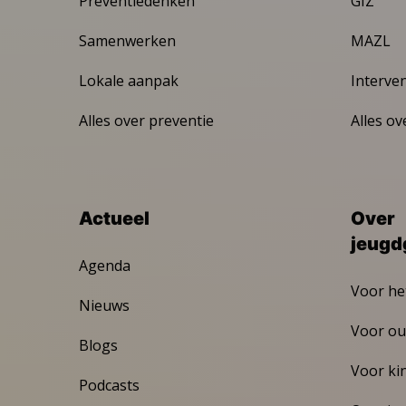
Preventiedenken
GIZ
Samenwerken
MAZL
Lokale aanpak
Interve
Alles over preventie
Alles ov
Actueel
Over
jeugd
Agenda
Voor he
Nieuws
Voor ou
Blogs
Voor ki
Podcasts