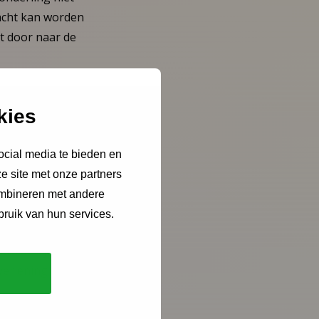
acht kan worden
ht door naar de
kies
s voldaan inhoudelijk
een gemotiveerd
ocial media te bieden en
e site met onze partners
ombineren met andere
bruik van hun services.
al twee jaar
verlening te