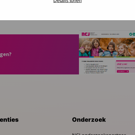
Details tonen
ngen?
venties
Onderzoek