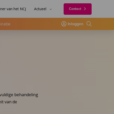
ner van het NCJ
Actueel
Contact
iratie
Inloggen
Zoeken
vuldige behandeling
it van de