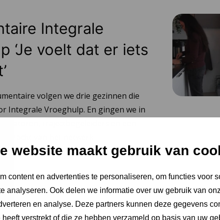
aire Integrale
 ‘Je voelt dat er iets
t’
umentaire volgen we drie gezinnen die
or Integrale Vroeghulp. En gingen we in
dinatoren, trajectbegeleiders en een
e kracht van het netwerk.
e website maakt gebruik van coo
 content en advertenties te personaliseren, om functies voor s
e analyseren. Ook delen we informatie over uw gebruik van onz
adverteren en analyse. Deze partners kunnen deze gegevens c
e heeft verstrekt of die ze hebben verzameld op basis van uw ge