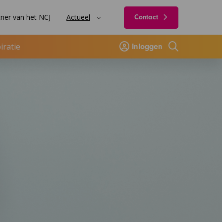
ner van het NCJ
Actueel
Contact
iratie
Inloggen
Zoeken