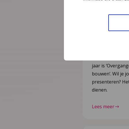
23 juni 2026
Present
tijdens 
2027
Donderdag 18 maa
Onderzoek plaats 
jaar is ‘Overgan
bouwen’. Wil je j
presenteren? Het 
dienen.
Lees meer