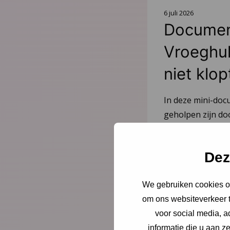
6 juli 2026
Document
Vroeghulp
niet klop
In deze mini-doc
geholpen zijn do
gesprek met coör
wethouder over d
Dez
Lees meer
We gebruiken cookies om
om ons websiteverkeer t
voor social media, 
informatie die u aan z