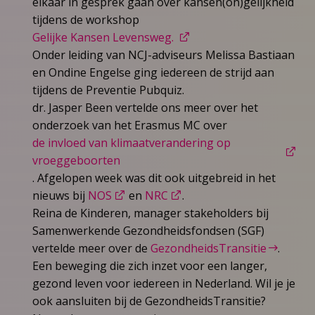
elkaar in gesprek gaan over kansen(on)gelijkheid
tijdens de workshop
Gelijke Kansen Levensweg.
Onder leiding van NCJ-adviseurs Melissa Bastiaan
en Ondine Engelse ging iedereen de strijd aan
tijdens de Preventie Pubquiz.
dr. Jasper Been vertelde ons meer over het
onderzoek van het Erasmus MC over
de invloed van klimaatverandering op
vroeggeboorten
. Afgelopen week was dit ook uitgebreid in het
nieuws bij
NOS
en
NRC
.
Reina de Kinderen, manager stakeholders bij
Samenwerkende Gezondheidsfondsen (SGF)
vertelde meer over de
GezondheidsTransitie
.
Een beweging die zich inzet voor een langer,
gezond leven voor iedereen in Nederland. Wil je je
ook aansluiten bij de GezondheidsTransitie?