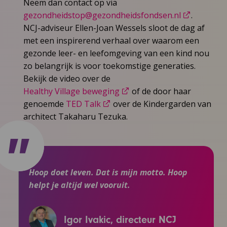
Neem dan contact op via
gezondheidstop@gezondheidsfondsen.nl
.
NCJ-adviseur Ellen-Joan Wessels sloot de dag af
met een inspirerend verhaal over waarom een
gezonde leer- en leefomgeving van een kind nou
zo belangrijk is voor toekomstige generaties.
Bekijk de video over de
Healthy Village beweging
of de door haar
genoemde
TED Talk
over de Kindergarden van
architect Takaharu Tezuka.
Hoop doet leven. Dat is mijn motto. Hoop
helpt je altijd wel vooruit.
Igor Ivakic, directeur NCJ