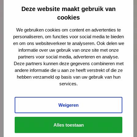
Deze website maakt gebruik van
9+ foto’s
cookies
We gebruiken cookies om content en advertenties te
personaliseren, om functies voor social media te bieden
Donderdag 4 juni: JGZ-brede actieagenda
en om ons websiteverkeer te analyseren. Ook delen we
informatie over uw gebruik van onze site met onze
voor kansrijk opgroeien
partners voor social media, adverteren en analyse.
Op 4 juni kwamen we met 45 bevlogen JGZ-
Deze partners kunnen deze gegevens combineren met
andere informatie die u aan ze heeft verstrekt of die ze
professionals bijeen om samen te werken aan een
hebben verzameld op basis van uw gebruik van hun
JGZ-brede actieagenda voor Kansrijk Opgroeien in
services.
de eerste duizend dagen. Hier kwam onder andere
uit naar voren dat er nog veel kansen liggen in de
landelijke en lokale bekendheid als het gaat om de
Weigeren
cruciale rol die de JGZ heeft binnen de eerste
duizend dagen. De JGZ wil toewerken naar een
Alles toestaan
uniform verhaal: ‘Dit is wat wij doen en dit is wat wij