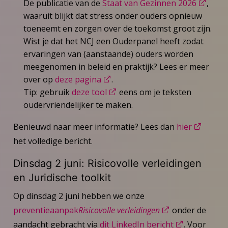
De publicatie van de
Staat van Gezinnen 2026
,
waaruit blijkt dat stress onder ouders opnieuw
toeneemt en zorgen over de toekomst groot zijn.
Wist je dat het NCJ een Ouderpanel heeft zodat
ervaringen van (aanstaande) ouders worden
meegenomen in beleid en praktijk? Lees er meer
over op
deze pagina
.
Tip: gebruik
deze tool
eens om je teksten
oudervriendelijker te maken.
Benieuwd naar meer informatie? Lees dan
hier
het volledige bericht.
Dinsdag 2 juni: Risicovolle verleidingen
en Juridische toolkit
Op dinsdag 2 juni hebben we onze
preventieaanpak
Risicovolle verleidingen
onder de
aandacht gebracht via
dit LinkedIn bericht
. Voor