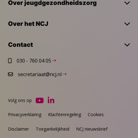
Over jeugdgezondheidszorg
Over het NCJ
Contact
030 - 760 04 05
secretariaat@ncj.nl
Volg ons op
Ga
Ga
naar
naar
Privacyverklaring
Klachtenregeling
Cookies
YouTube
LinkedIn
Disclaimer
Toegankelijkheid
NCJ nieuwsbrief