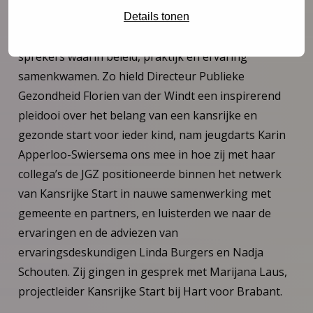
kunnen’.
Details tonen
De middag startte met een aantal inspirerende
sprekers waarin beleid, praktijk en ervaring
samenkwamen. Zo hield Directeur Publieke
Gezondheid Florien van der Windt een inspirerend
pleidooi over het belang van een kansrijke en
gezonde start voor ieder kind, nam jeugdarts Karin
Apperloo-Swiersema ons mee in hoe zij met haar
collega’s de JGZ positioneerde binnen het netwerk
van Kansrijke Start in nauwe samenwerking met
gemeente en partners, en luisterden we naar de
ervaringen en de adviezen van
ervaringsdeskundigen Linda Burgers en Nadja
Schouten. Zij gingen in gesprek met Marijana Laus,
projectleider Kansrijke Start bij Hart voor Brabant.