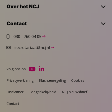
Over het NCJ
Contact
030 - 760 04 05
secretariaat@ncj.nl
Volg ons op
Ga
Ga
naar
naar
Privacyverklaring
Klachtenregeling
Cookies
YouTube
LinkedIn
Disclaimer
Toegankelijkheid
NCJ nieuwsbrief
Contact