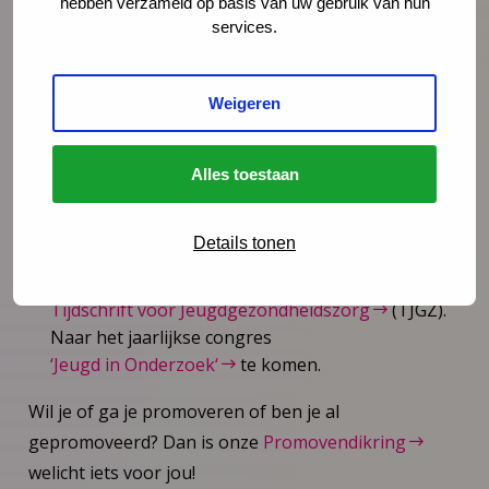
hebben verzameld op basis van uw gebruik van hun
Als professional kun jij ook bijdragen aan
services.
onderzoek, bijvoorbeeld door:
De
drie kennisbronnen
bespreekbaar te maken
Weigeren
binnen en buiten jouw organisatie.
Je aan te melden voor de
Stippel-Brigade
of de
artikelen
van de Stippel-Brigade te lezen.
Alles toestaan
Kompaan van het
JGZ Wetenschapsatelier
te
worden.
Details tonen
Lezer, auteur of reviewer te worden van
wetenschappelijke artikelen van
Tijdschrift voor Jeugdgezondheidszorg
(TJGZ).
Naar het jaarlijkse congres
‘Jeugd in Onderzoek‘
te komen.
Wil je of ga je promoveren of ben je al
gepromoveerd? Dan is onze
Promovendikring
welicht iets voor jou!