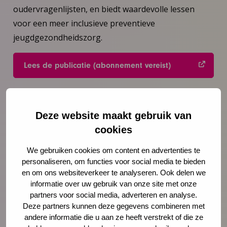
oudervragenlijsten, en biedt waardevolle lessen
voor een meer inclusieve preventieve
jeugdgezondheidszorg.
Lees de publicatie (abonnement vereist)
Preventie herzien: van medische interventie
naar maatschappelijke opdracht
Deze website maakt gebruik van
De kijk van het NCJ op preventie is door onze
cookies
onderzoekers verwoord in het artikel ‘Preventie
herzien: van medische interventie naar
We gebruiken cookies om content en advertenties te
personaliseren, om functies voor social media te bieden
maatschappelijke opdracht’ gepubliceerd in TSG –
en om ons websiteverkeer te analyseren. Ook delen we
Tijdschrift voor gezondheidswetenschappen.
informatie over uw gebruik van onze site met onze
partners voor social media, adverteren en analyse.
Lees de publicatie (open access)
Deze partners kunnen deze gegevens combineren met
andere informatie die u aan ze heeft verstrekt of die ze