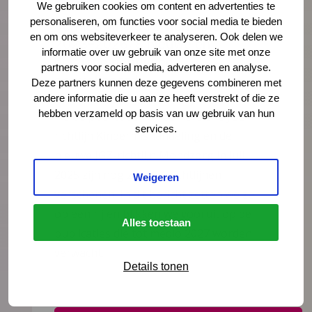
We gebruiken cookies om content en advertenties te
personaliseren, om functies voor social media te bieden
Vernieuwing JGZ-richtlijnen
en om ons websiteverkeer te analyseren. Ook delen we
2023–2026: 8 nieuwe en
informatie over uw gebruik van onze site met onze
herziene richtlijnen
partners voor social media, adverteren en analyse.
gepubliceerd
Deze partners kunnen deze gegevens combineren met
andere informatie die u aan ze heeft verstrekt of die ze
Ga
hebben verzameld op basis van uw gebruik van hun
Na de publicatie van de herziene JGZ-
naar
services.
richtlijn Kindermishandeling en de
het
nieuwe JGZ-richtlijn Mondzorg in juli
artikel
2025 zijn nog zes JGZ-richtlijnen
Weigeren
verschenen. In dit bericht zetten we ze
op een rij en blikken we vooruit op de
Alles toestaan
publicaties die tot medio 2027 worden
verwacht.
Details tonen