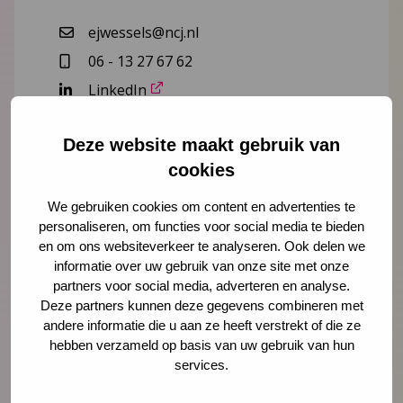
ejwessels@ncj.nl
06 - 13 27 67 62
LinkedIn
Lees meer over Ellen-Joan Wessels
Deze website maakt gebruik van
cookies
We gebruiken cookies om content en advertenties te
personaliseren, om functies voor social media te bieden
"
" geeft vereiste velden aan
*
en om ons websiteverkeer te analyseren. Ook delen we
Naam
*
informatie over uw gebruik van onze site met onze
partners voor social media, adverteren en analyse.
Deze partners kunnen deze gegevens combineren met
andere informatie die u aan ze heeft verstrekt of die ze
E-mailadres
hebben verzameld op basis van uw gebruik van hun
*
services.