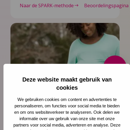
Naar de SPARK-methode
Beoordelingspagina
Deze website maakt gebruik van
VoorZorg
cookies
VoorZorg bestaat uit gestructureerde
We gebruiken cookies om content en advertenties te
huisbezoeken door gespecialiseerde
personaliseren, om functies voor social media te bieden
en om ons websiteverkeer te analyseren. Ook delen we
VoorZorgverpleegkundigen tijdens
informatie over uw gebruik van onze site met onze
zwangerschap en eerste twee
partners voor social media, adverteren en analyse. Deze
levensjaren met als doel het gezond,