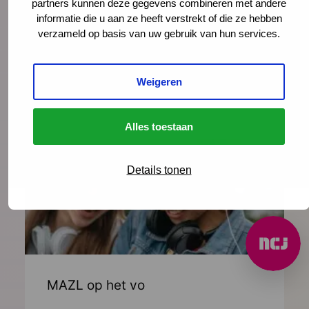
partners kunnen deze gegevens combineren met andere
veilig en kansrijk laten opgroeien van
informatie die u aan ze heeft verstrekt of die ze hebben
verzameld op basis van uw gebruik van hun services.
kinderen in gezinnen in zeer kwetsbare
situaties.
Weigeren
Naar VoorZorg
Beoordelingspagina
Alles toestaan
Details tonen
MAZL op het vo