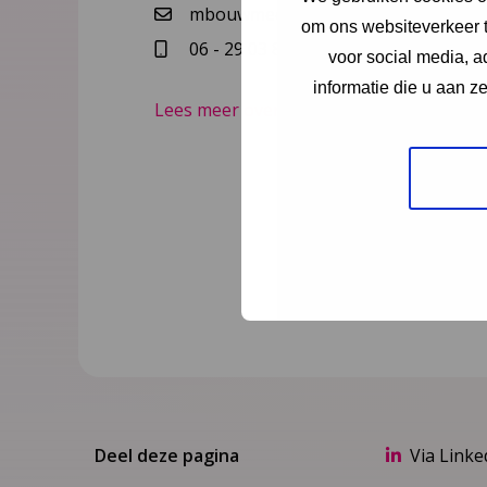
mbouwmeester@ncj.nl
om ons websiteverkeer t
06 - 29 03 80 58
voor social media, 
informatie die u aan z
Lees meer over Merian Bouwmeester
Deel deze pagina
Via Linke