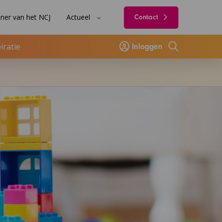
ner van het NCJ
Actueel
Contact
iratie
Inloggen
Zoeken