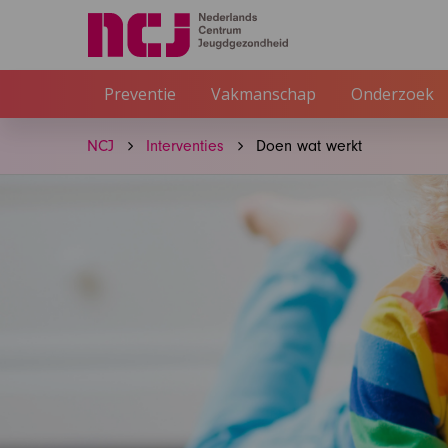
Preventie
Vakmanschap
Onderzoek
NCJ
Interventies
Doen wat werkt