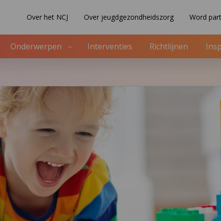
Over het NCJ
Over jeugdgezondheidszorg
Word part
Onderwerpen
Interventies
Richtlijnen
Insp