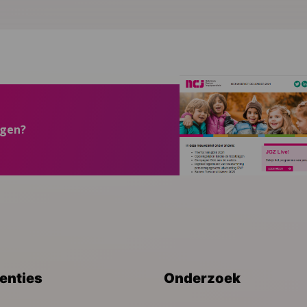
ngen?
venties
Onderzoek