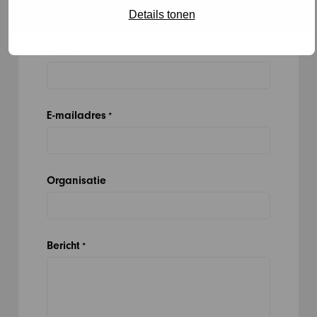
Details tonen
Naam
*
E-mailadres
*
Organisatie
Bericht
*