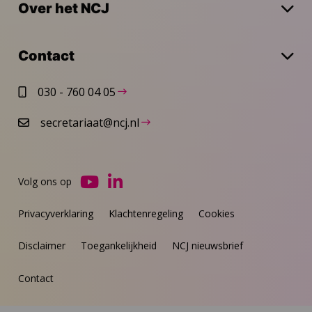
Over het NCJ
Contact
030 - 760 04 05
secretariaat@ncj.nl
Volg ons op
Ga
Ga
naar
naar
Privacyverklaring
Klachtenregeling
Cookies
YouTube
LinkedIn
Disclaimer
Toegankelijkheid
NCJ nieuwsbrief
Contact