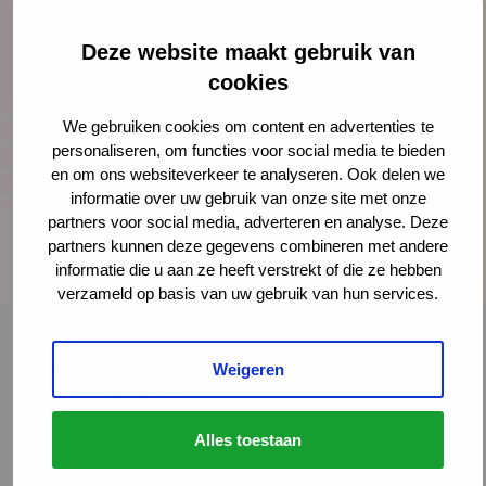
Ouderschap. Vanuit eerdere functies in de
universitaire wereld en de sector jeugdgezondheid
Deze website maakt gebruik van
breng ik een brede ervaring met onderzoek, beleid,
cookies
ontwikkeling, onderwijs, preventie en digitale tools
We gebruiken cookies om content en advertenties te
mee.”
personaliseren, om functies voor social media te bieden
en om ons websiteverkeer te analyseren. Ook delen we
informatie over uw gebruik van onze site met onze
partners voor social media, adverteren en analyse. Deze
partners kunnen deze gegevens combineren met andere
informatie die u aan ze heeft verstrekt of die ze hebben
verzameld op basis van uw gebruik van hun services.
Neem contact op met Merian
Weigeren
Bouwmeester
"
" geeft vereiste velden aan
*
Alles toestaan