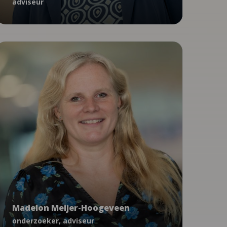
adviseur
06 - 43 20 78 29
Onderzoek
JGZ Richtlijnen
Madelon Meijer-Hoogeveen
onderzoeker, adviseur
Madelon Meijer-Hoogeveen
mmeijer@ncj.nl
onderzoeker, adviseur
06 - 18 73 78 91