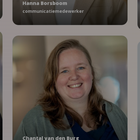
Hanna Borsboom
hborsboom@ncj.nl
communicatiemedewerker
06 - 18 73 79 18
Communicatie & media
Chantal van den Burg
communicatieadviseur
Chantal van den Burg
cvandenburg@ncj.nl