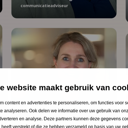
communicatieadviseur
06 - 18 68 31 88
e website maakt gebruik van coo
Schoolverzuim
MAZL
Interventies
 content en advertenties te personaliseren, om functies voor s
Nathalie Drost
adviseur
e analyseren. Ook delen we informatie over uw gebruik van onz
adverteren en analyse. Deze partners kunnen deze gegevens c
Nathalie Drost
ndrost@ncj.nl
e heeft verstrekt of die ze hebben verzameld op basis van uw ge