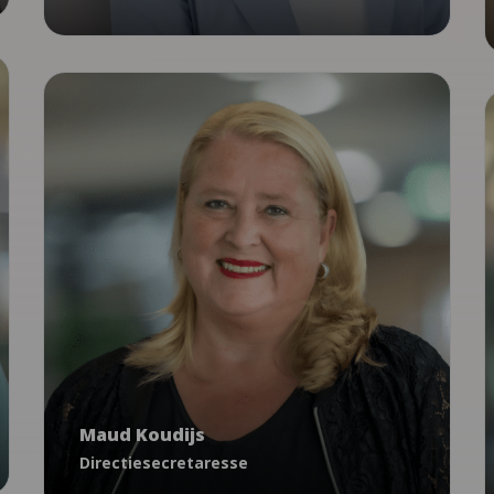
Administratie
Algemeen
Maud Koudijs
Directiesecretaresse
Maud Koudijs
mkoudijs@ncj.nl
Directiesecretaresse
030 7600 405