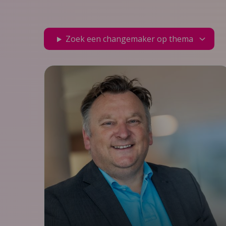
Zoek een changemaker op thema
Igor Ivakic
directeur-bestuurder