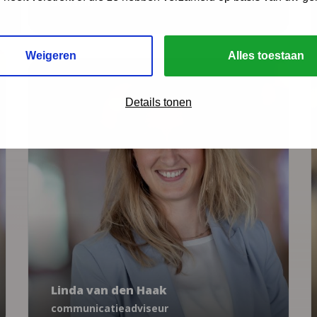
adviseur
06 - 53 97 55 82
Weigeren
Alles toestaan
Details tonen
Communicatie & media
Armoede
Stress
Prenataal Huisbezoek
Linda van den Haak
communicatieadviseur
Linda van den Haak
lvdhaak@ncj.nl
communicatieadviseur
06 - 13 13 94 13