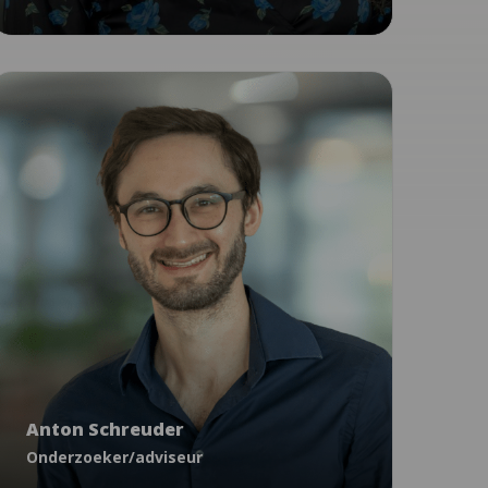
Onderzoek
Anton Schreuder
Onderzoeker/adviseur
Anton Schreuder
aschreuder@ncj.nl
Onderzoeker/adviseur
0629131667