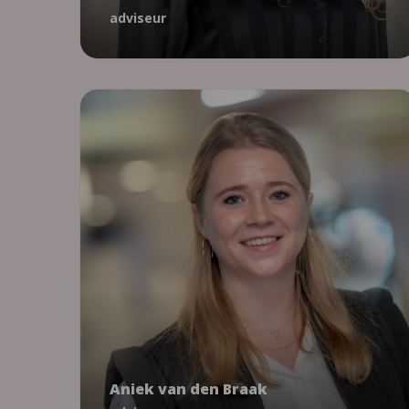
adviseur
06 - 18 90 40 16
Weerbaarheid
MAZL
Je Brein de Baas?!
Aniek van den Braak
adviseur
Aniek van den Braak
avandenbraak@ncj.nl