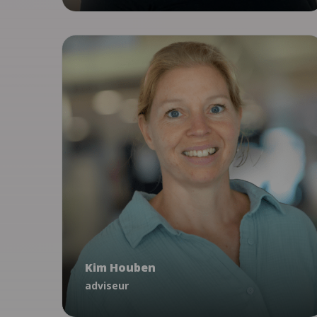
Preventie
Armoede
Kim Houben
adviseur
Kim Houben
khouben@ncj.nl
adviseur
06 - 53 97 58 14