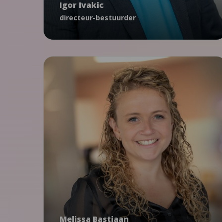
Igor Ivakic
secretariaat@ncj.nl
directeur-bestuurder
030 - 760 04 05
VoorZorg
Stress
Prenataal Huisbezoek
Ouderschap
Kansrijke Start
Interventies
Melissa Bastiaan
adviseur
Melissa Bastiaan
mbastiaan@ncj.nl