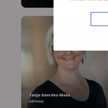
NCJ Platform
Tanja Geerdes-Maas
adviseur
Tanja Geerdes-Maas
tgeerdes@ncj.nl
adviseur
06 - 48 52 19 69