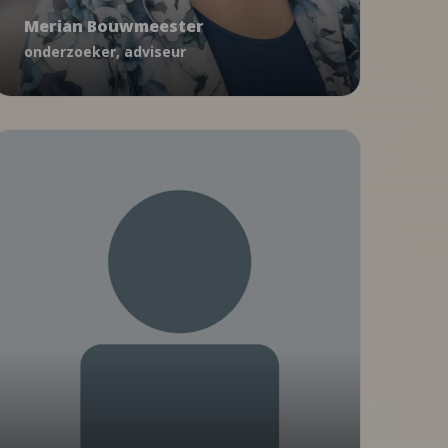
Merian Bouwmeester
mbouwmeester@ncj.nl
onderzoeker, adviseur
06 - 29 03 80 58
Algemeen
Mariska van Dongen
PMO