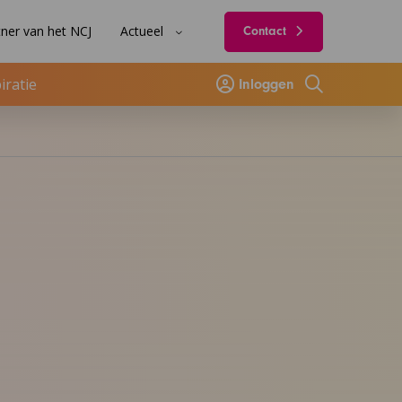
ner van het NCJ
Actueel
Contact
iratie
Inloggen
Zoeken