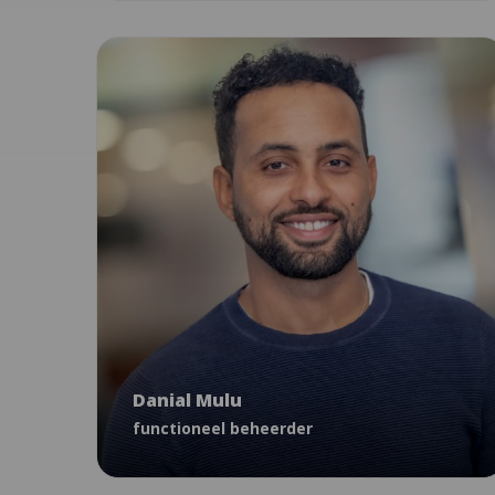
Vakmanschap
NCJ Platform
Algemeen
Danial Mulu
functioneel beheerder
Danial Mulu
Dmulu@ncj.nl
functioneel beheerder
06 - 43 27 72 32