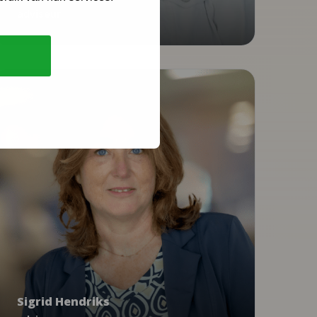
adviseur
06 - 53 97 60 45
JGZ Richtlijnen
Sigrid Hendriks
adviseur
Sigrid Hendriks
shendriks@ncj.nl