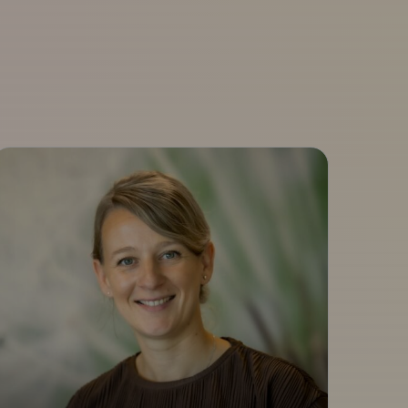
JGZ Richtlijnen
Karin Apperloo-Swiersema