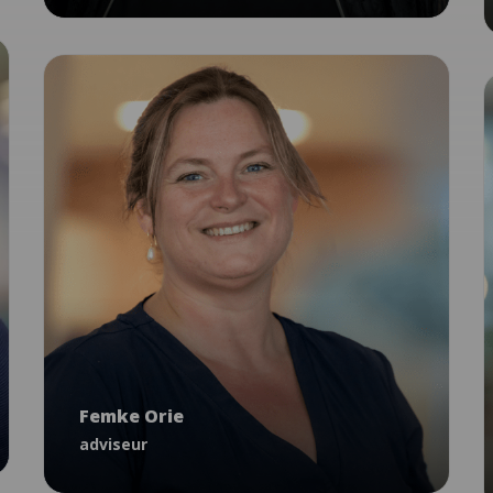
Landelijk Professioneel Kader
VoorZorg
Stevig Ouderschap
Van Wiechenonderzoek
Femke Orie
adviseur
Femke Orie
forie@ncj.nl
adviseur
06 -13 13 64 99