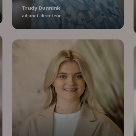
Trudy Dunnink
tdunnink@ncj.nl
adjunct-directeur
06 - 53 97 53 27
Communicatie & media
Hanna Borsboom
communicatiemedewerker