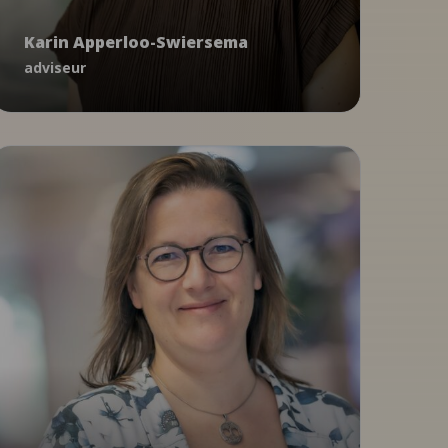
adviseur
Karin Apperloo-Swiersema
kapperloo@ncj.nl
adviseur
06 38 51 67 37
Onderzoek
Kindermishandeling
Stevig Ouderschap
Merian Bouwmeester
onderzoeker, adviseur