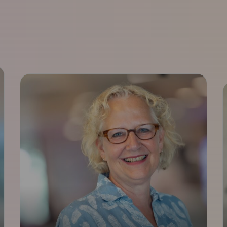
Partnerships
Interventies
Trudy Dunnink
adjunct-directeur