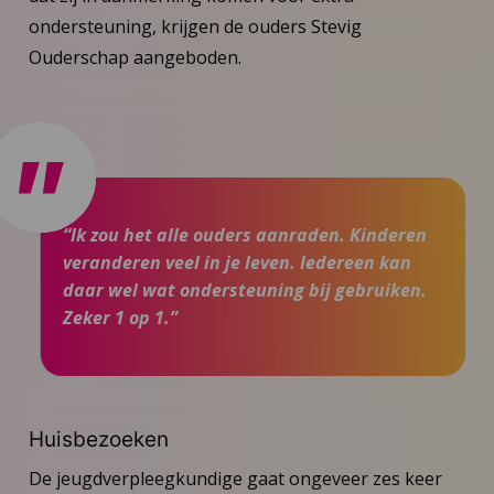
ondersteuning, krijgen de ouders Stevig
Ouderschap aangeboden.
“Ik zou het alle ouders aanraden. Kinderen
veranderen veel in je leven. Iedereen kan
daar wel wat ondersteuning bij gebruiken.
Zeker 1 op 1.”
Huisbezoeken
De jeugdverpleegkundige gaat ongeveer zes keer