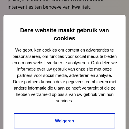
interventies ten behoeve van kwaliteit.
Stevig Ouderschap prenataal
Ook is het mogelijk om Stevig Ouderschap in te
Deze website maakt gebruik van
zetten op advies van een professional buiten de JGZ,
cookies
bijvoorbeeld de verloskundige. Dit is gebruikelijk
We gebruiken cookies om content en advertenties te
tijdens de zwangerschap en ook mogelijk (tot 6
personaliseren, om functies voor social media te bieden
maanden) na de geboorte van een kind.
en om ons websiteverkeer te analyseren. Ook delen we
informatie over uw gebruik van onze site met onze
partners voor social media, adverteren en analyse.
Deze partners kunnen deze gegevens combineren met
andere informatie die u aan ze heeft verstrekt of die ze
hebben verzameld op basis van uw gebruik van hun
services.
Weigeren