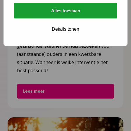
Alles toestaan
VoorZorg
Stevig Ouderschap en VoorZorg zijn twee
Details tonen
interventies met preventieve
gezinsondersteunende huisbezoeken voor
(aanstaande) ouders in een kwetsbare
situatie. Wanneer is welke interventie het
best passend?
Lees meer