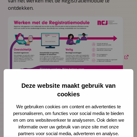
van het werken met de Registratiemodule te
ontdekken.
Deze website maakt gebruik van
cookies
We gebruiken cookies om content en advertenties te
Één centrale oplossing
personaliseren, om functies voor social media te bieden
en om ons websiteverkeer te analyseren. Ook delen we
Het werken met de Registratiemodule zal ook het
informatie over uw gebruik van onze site met onze
administratief proces rondom de interventies
partners voor social media, adverteren en analyse.