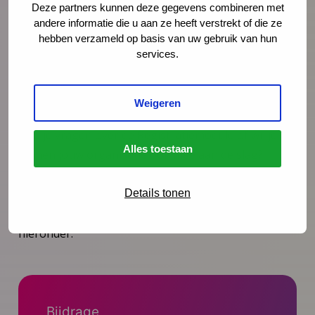
vergemakkelijken. Dit neemt jou als professional
Deze partners kunnen deze gegevens combineren met
andere informatie die u aan ze heeft verstrekt of die ze
veel (denk-)werk uit handen. Met het werken met de
hebben verzameld op basis van uw gebruik van hun
Registratiemodule bevorder je bovendien de
services.
mogelijkheden van het doen van wetenschappelijk
onderzoek.
Weigeren
Heb je vragen over de Registratiemodule of wil je er
Alles toestaan
binnen jouw organisatie ook mee aan de slag?
Neem dan contact op met NCJ-adviseur en
onderzoeker
Merian Bouwmeester
via
Details tonen
mbouwmeester@ncj.nl
of het contactformulier
hieronder.
Bijdrage