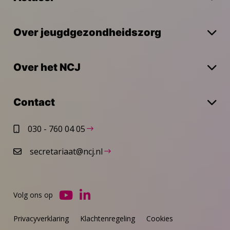
Over jeugdgezondheidszorg
Over het NCJ
Contact
030 - 760 04 05
secretariaat@ncj.nl
Volg ons op
Ga
Ga
naar
naar
Privacyverklaring
Klachtenregeling
Cookies
YouTube
LinkedIn