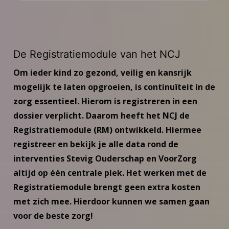
Aanmelden (aanstaande) ouders
Nieuws
De Registratiemodule van het NCJ
Inspiratie
Om ieder kind zo gezond, veilig en kansrijk
mogelijk te laten opgroeien, is continuïteit in de
Contact
zorg essentieel. Hierom is registreren in een
dossier verplicht. Daarom heeft het NCJ de
Inloggen Stevig Ouderschap
Registratiemodule (RM) ontwikkeld. Hiermee
registreer en bekijk je alle data rond de
interventies Stevig Ouderschap en VoorZorg
altijd op één centrale plek. Het werken met de
Registratiemodule brengt geen extra kosten
met zich mee. Hierdoor kunnen we samen gaan
voor de beste zorg!