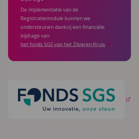
De implementatie van de
Registratiemodule kunnen we
ondersteunen dankzij een financiële
bijdrage van
het fonds SGS van het Zilveren Kruis
.