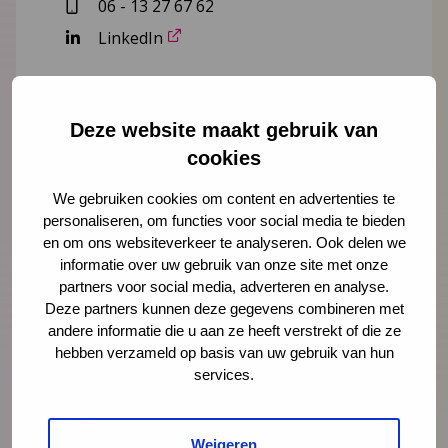
06 - 13 27 67 62
LinkedIn
Lees meer over Ellen-Joan Wessels
Deze website maakt gebruik van
cookies
We gebruiken cookies om content en advertenties te
"
" geeft vereiste velden aan
*
personaliseren, om functies voor social media te bieden
Naam
*
en om ons websiteverkeer te analyseren. Ook delen we
informatie over uw gebruik van onze site met onze
partners voor social media, adverteren en analyse.
Deze partners kunnen deze gegevens combineren met
E-mailadres
*
andere informatie die u aan ze heeft verstrekt of die ze
hebben verzameld op basis van uw gebruik van hun
services.
Organisatie
Weigeren