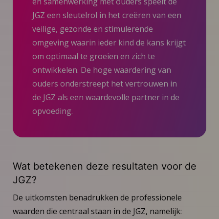
en samenwerking met ouders speelt de
JGZ een sleutelrol in het creëren van een
veilige, gezonde en stimulerende
omgeving waarin ieder kind de kans krijgt
om optimaal te groeien en zich te
ontwikkelen. De hoge waardering van
ouders onderstreept het vertrouwen in
de JGZ als een waardevolle partner in de
opvoeding.
Wat betekenen deze resultaten voor de
JGZ?
De uitkomsten benadrukken de professionele
waarden die centraal staan in de JGZ, namelijk: