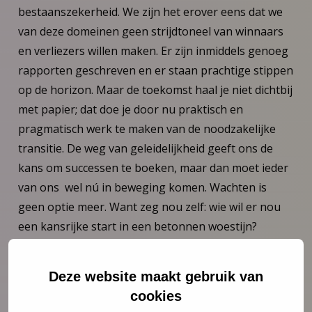
bestaanszekerheid. We zijn het erover eens dat we
van deze domeinen geen strijdtoneel van winnaars
en verliezers willen maken. Er zijn inmiddels genoeg
rapporten geschreven en er staan prachtige stippen
op de horizon. Maar de toekomst haal je niet dichtbij
met papier; dat doe je door nu praktisch en
pragmatisch werk te maken van de noodzakelijke
transitie. De weg van geleidelijkheid geeft ons de
kans om successen te boeken, maar dan moet ieder
van ons wel nú in beweging komen. Wachten is
geen optie meer. Want zeg nou zelf: wie wil er nou
een kansrijke start in een betonnen woestijn?
Deze website maakt gebruik van
cookies