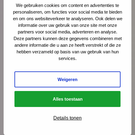
Igor Ivakic
We gebruiken cookies om content en advertenties te
personaliseren, om functies voor social media te bieden
en om ons websiteverkeer te analyseren. Ook delen we
informatie over uw gebruik van onze site met onze
partners voor social media, adverteren en analyse.
Deze partners kunnen deze gegevens combineren met
andere informatie die u aan ze heeft verstrekt of die ze
hebben verzameld op basis van uw gebruik van hun
services.
Igor Ivakic
Weigeren
directeur-bestuurder
Over Igor Ivakic
Alles toestaan
Igor is directeur-bestuurder van het NCJ.
Zijn missie is dat ieder kind in Nederland
Details tonen
gezond en veilig kan opgroeien. Hij wil
samen met de JGZ-sector laten zien dat je