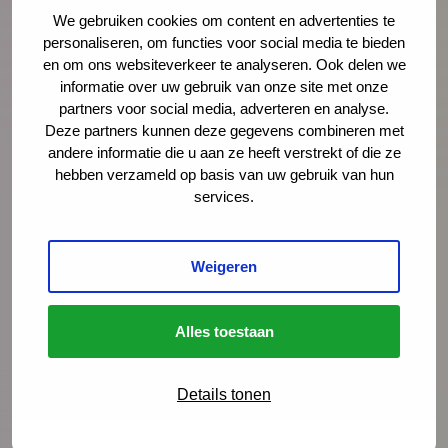
We gebruiken cookies om content en advertenties te
personaliseren, om functies voor social media te bieden
en om ons websiteverkeer te analyseren. Ook delen we
informatie over uw gebruik van onze site met onze
Gezondheid
partners voor social media, adverteren en analyse.
Inzetten op geletterdheid is een manier om
Deze partners kunnen deze gegevens combineren met
andere informatie die u aan ze heeft verstrekt of die ze
kansenongelijkheid te verkleinen. Ook in
hebben verzameld op basis van uw gebruik van hun
Nederland maakt het uit waar je wieg staat.
services.
Leven in ongezondheid verkort de
levensduur en kan ervoor zorgen dat je tot
wel 15 jaar mindere levenskwaliteit ervaart.
Weigeren
Investeren in gezondheid is investeren in de
toekomst.
Alles toestaan
Lees meer
Details tonen