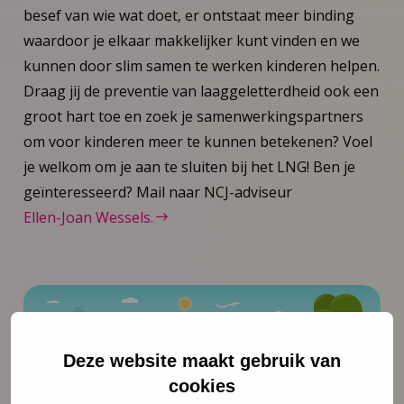
besef van wie wat doet, er ontstaat meer binding
waardoor je elkaar makkelijker kunt vinden en we
kunnen door slim samen te werken kinderen helpen.
Draag jij de preventie van laaggeletterdheid ook een
groot hart toe en zoek je samenwerkingspartners
om voor kinderen meer te kunnen betekenen? Voel
je welkom om je aan te sluiten bij het LNG! Ben je
geïnteresseerd? Mail naar NCJ-adviseur
Ellen-Joan Wessels.
Deze website maakt gebruik van
cookies