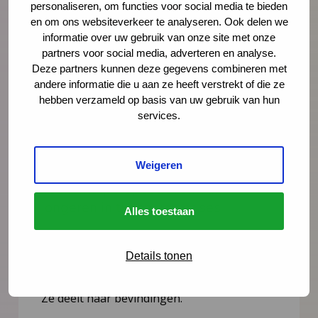
personaliseren, om functies voor social media te bieden
en om ons websiteverkeer te analyseren. Ook delen we
informatie over uw gebruik van onze site met onze
partners voor social media, adverteren en analyse.
Deze partners kunnen deze gegevens combineren met
andere informatie die u aan ze heeft verstrekt of die ze
hebben verzameld op basis van uw gebruik van hun
services.
Nieuws
29 juni 2023
Weigeren
Toekomstperspectieven van
jongeren in tijden van crises
Alles toestaan
Studente Maritha Goedhart onderzocht de
Details tonen
toekomstperspectieven van jongeren en of
dit gerelateerd is aan hun opleidingsniveau.
Ze deelt haar bevindingen.