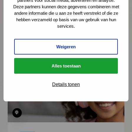
Laar, oprichter van Team-Kim, en
partners voor social media, adverteren en analyse.
Deze partners kunnen deze gegevens combineren met
jeugdverpleegkundige Edith Nikken over de
andere informatie die u aan ze heeft verstrekt of die ze
documentaire 'Jij bent de Baas' en hoe je
hebben verzameld op basis van uw gebruik van hun
het gesprek over kindermishandeling
services.
aangaat.
Weigeren
Lees meer
Alles toestaan
Details tonen