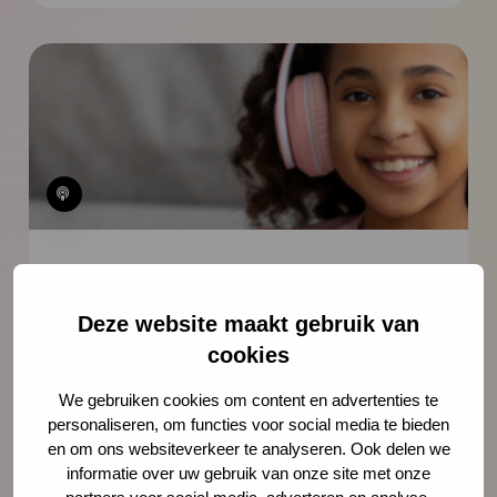
Podcast
Deze website maakt gebruik van
Hoe ga je het gesprek aan over
cookies
kindermishandeling? – Tips van Kim
van Laar en Edith Nikken
We gebruiken cookies om content en advertenties te
personaliseren, om functies voor social media te bieden
In deze podcast gaat sociaal pedagoog
en om ons websiteverkeer te analyseren. Ook delen we
Merel Steinweg in gesprek met Kim van
informatie over uw gebruik van onze site met onze