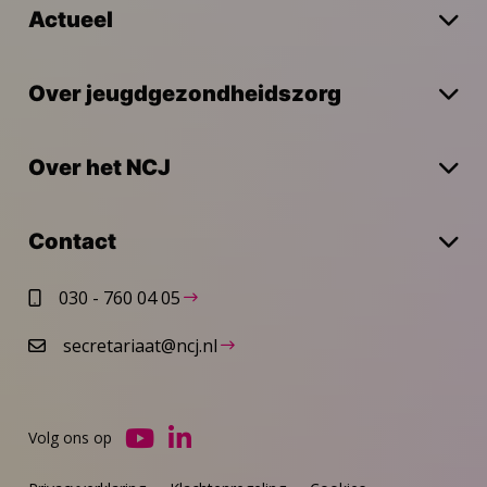
Actueel
Over jeugdgezondheidszorg
Over het NCJ
Contact
030 - 760 04 05
secretariaat@ncj.nl
Volg ons op
Ga
Ga
naar
naar