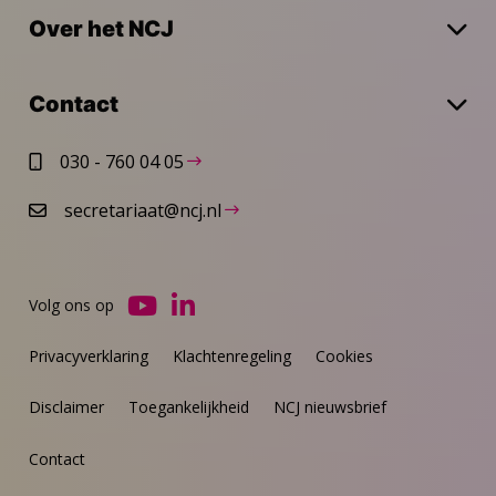
Over het NCJ
Contact
030 - 760 04 05
secretariaat@ncj.nl
Volg ons op
Ga
Ga
naar
naar
Privacyverklaring
Klachtenregeling
Cookies
YouTube
LinkedIn
Disclaimer
Toegankelijkheid
NCJ nieuwsbrief
Contact