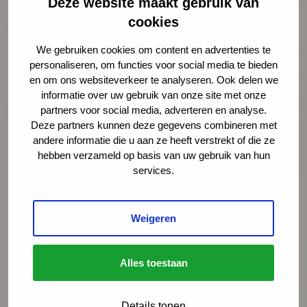
Deze website maakt gebruik van
sociaal domein.
cookies
We gebruiken cookies om content en advertenties te
Lees meer
Download publicatie
personaliseren, om functies voor social media te bieden
en om ons websiteverkeer te analyseren. Ook delen we
informatie over uw gebruik van onze site met onze
partners voor social media, adverteren en analyse.
Deze partners kunnen deze gegevens combineren met
andere informatie die u aan ze heeft verstrekt of die ze
hebben verzameld op basis van uw gebruik van hun
services.
Weigeren
NCJ publicatie
Alles toestaan
Handreiking ‘Omgaan met armoede
op scholen’
Details tonen