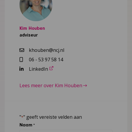
Kim Houben
adviseur
khouben@ncj.nl
06 - 53 97 58 14
LinkedIn
Lees meer over Kim Houben
"
" geeft vereiste velden aan
*
Naam
*