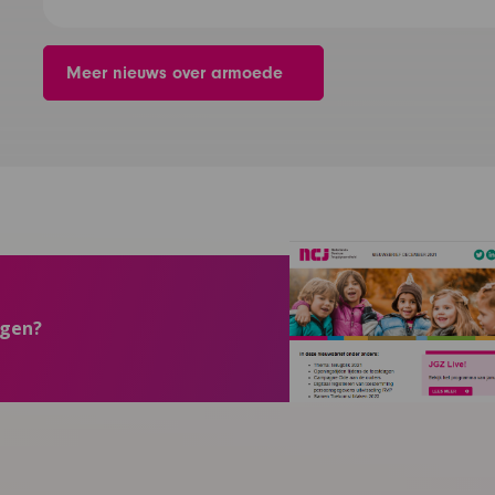
Meer nieuws over armoede
ngen?