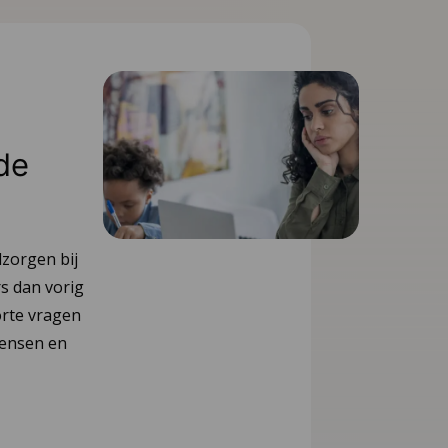
 de
dzorgen bij
s dan vorig
orte vragen
wensen en