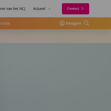
ner van het NCJ
Actueel
Contact
iratie
Inloggen
Zoeken