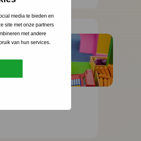
ocial media te bieden en
e site met onze partners
ombineren met andere
bruik van hun services.
ld
als of zij
un
en om iets