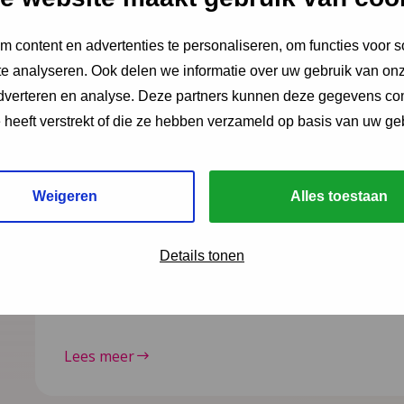
 content en advertenties te personaliseren, om functies voor s
e analyseren. Ook delen we informatie over uw gebruik van onz
Nieuws
28 november 2025
adverteren en analyse. Deze partners kunnen deze gegevens c
e heeft verstrekt of die ze hebben verzameld op basis van uw ge
Maak het gesprek over ge
normaal
Weigeren
Alles toestaan
Het NCJ peilde voor de vijfde keer onder profession
de signalen van geldzorgen bij jeugdigen en/of h
Details tonen
ouders/opvoeders herkennen en hun mogelijkhed
met deze signalen te doen.
Lees meer