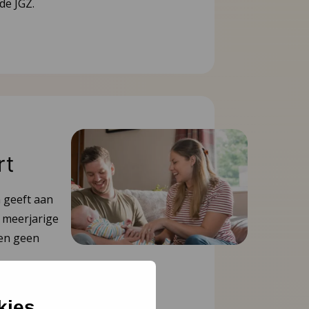
de JGZ.
rt
 geeft aan
t meerjarige
ren geen
kies