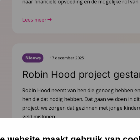
naar financiële opvoeding en de mogelijke rol van 
Lees meer
Nieuws
17 december 2025
Robin Hood project gesta
Robin Hood neemt van hen die genoeg hebben en
hen die dat nodig hebben. Dat gaan we doen in di
project: we zorgen dat gezinnen met jonge kinde
geld mislopen.
Lees meer
e website maakt gebruik van coo