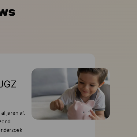
uws
 JGZ
l jaren af.
ezond
onderzoek