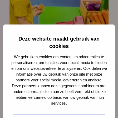
Deze website maakt gebruik van
Nieuws
28 november 2025
cookies
Maak het gesprek over geld
normaal
We gebruiken cookies om content en advertenties te
personaliseren, om functies voor social media te bieden
Het NCJ peilde voor de vijfde keer onder
en om ons websiteverkeer te analyseren. Ook delen we
informatie over uw gebruik van onze site met onze
professionals of zij de signalen van
partners voor social media, adverteren en analyse.
geldzorgen bij jeugdigen en/of hun
Deze partners kunnen deze gegevens combineren met
ouders/opvoeders herkennen en hun
andere informatie die u aan ze heeft verstrekt of die ze
hebben verzameld op basis van uw gebruik van hun
mogelijkheden om iets met deze signalen
services.
te doen.