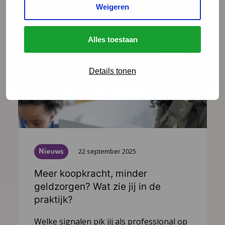
Lees meer
Weigeren
Alles toestaan
Details tonen
Nieuws
22 september 2025
Meer koopkracht, minder
geldzorgen? Wat zie jij in de
praktijk?
Welke signalen pik jij als professional op