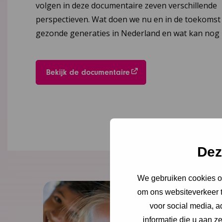
volgen in deze documentaire zeven verschillende
perspectieven. Wat doen we nu en in de toekomst
gezonde generaties in Nederland en wat kan nog 
Bekijk de documentaire
Dez
We gebruiken cookies om
om ons websiteverkeer t
voor social media, 
informatie die u aan z