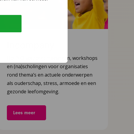
Incompany
Het NCJ verzorgt trainingen, workshops
en (na)scholingen voor organisaties
rond thema’s en actuele onderwerpen
als ouderschap, stress, armoede en een
gezonde leefomgeving.
Lees meer