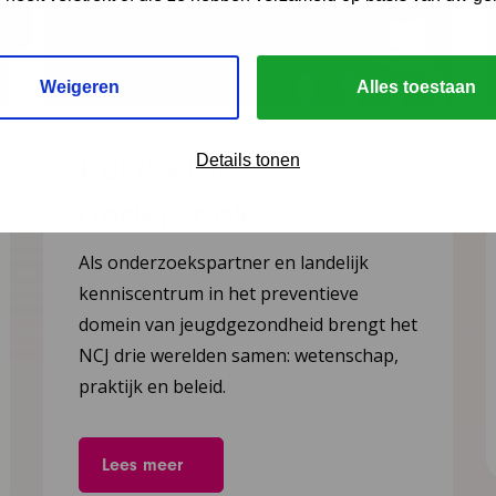
Weigeren
Alles toestaan
Partner in
Details tonen
onderzoek
Als onderzoekspartner en landelijk
kenniscentrum in het preventieve
domein van jeugdgezondheid brengt het
NCJ drie werelden samen: wetenschap,
praktijk en beleid.
Lees meer