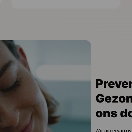
Preven
Gezon
ons do
l
o
Wij zijn ervan o