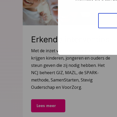
Erkende interventies
Met de inzet van erkende interventies
krijgen kinderen, jongeren en ouders de
steun geven die zij nodig hebben. Het
NCJ beheert GIZ, MAZL, de SPARK-
methode, SamenStarten, Stevig
Ouderschap en VoorZorg.
Lees meer