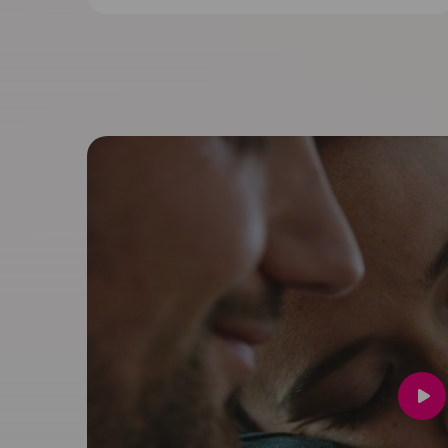
Spee
vide