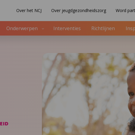
Over het NCJ
Over jeugdgezondheidszorg
Word part
Onderwerpen
Interventies
Richtlijnen
Insp
EID