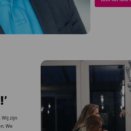
!’
 Wij zijn
en. We