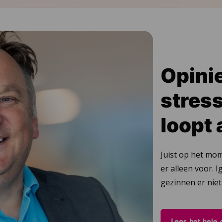
Opini
stres
loopt 
Juist op het mo
er alleen voor. 
gezinnen er niet
Lees het hele 