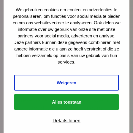
Lees meer
Download publicatie
We gebruiken cookies om content en advertenties te
personaliseren, om functies voor social media te bieden
en om ons websiteverkeer te analyseren. Ook delen we
informatie over uw gebruik van onze site met onze
partners voor social media, adverteren en analyse.
Deze partners kunnen deze gegevens combineren met
andere informatie die u aan ze heeft verstrekt of die ze
hebben verzameld op basis van uw gebruik van hun
services.
Weigeren
NCJ publicatie
Presentatie bij webinar over voeding
Alles toestaan
en eetgedrag van jonge kinderen
Presentatie bij het webinar 'Een gezonde
Details tonen
start is een kansrijke start' van het