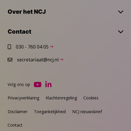
Over het NCJ
Contact
030 - 760 04 05
secretariaat@ncj.nl
Volg ons op
Ga
Ga
naar
naar
Privacyverklaring
Klachtenregeling
Cookies
YouTube
LinkedIn
Disclaimer
Toegankelijkheid
NCJ nieuwsbrief
Contact