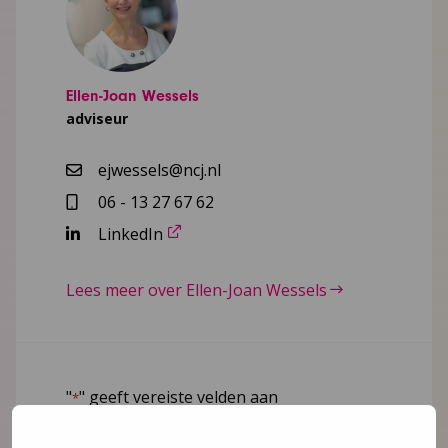
Ellen-Joan Wessels
adviseur
ejwessels@ncj.nl
06 - 13 27 67 62
LinkedIn
Lees meer over Ellen-Joan Wessels
"
" geeft vereiste velden aan
*
Naam
*