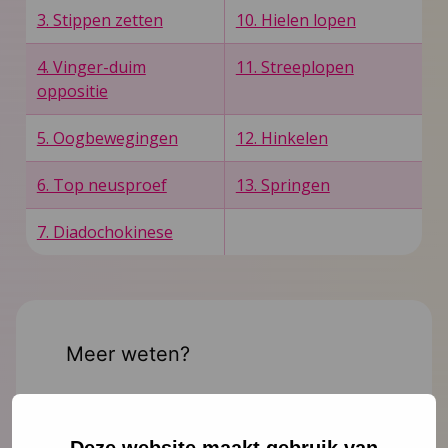
3. Stippen zetten
10. Hielen lopen
4. Vinger-duim
11. Streeplopen
oppositie
5. Oogbewegingen
12. Hinkelen
6. Top neusproef
13. Springen
7. Diadochokinese
Meer weten?
Deze website maakt gebruik van