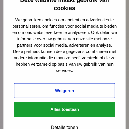
cookies
We gebruiken cookies om content en advertenties te
Yvonne Vanneste
personaliseren, om functies voor social media te bieden
onderzoeker, adviseur
en om ons websiteverkeer te analyseren. Ook delen we
informatie over uw gebruik van onze site met onze
partners voor social media, adverteren en analyse.
yvanneste@ncj.nl
Deze partners kunnen deze gegevens combineren met
06 - 83 77 83 91
andere informatie die u aan ze heeft verstrekt of die ze
hebben verzameld op basis van uw gebruik van hun
LinkedIn
services.
Lees meer over Yvonne Vanneste
Weigeren
Alles toestaan
"
" geeft vereiste velden aan
*
Naam
*
Details tonen