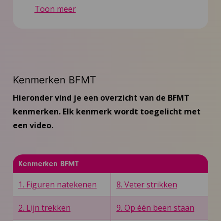
Toon meer
Nieuws
Contact
Inloggen BFMT-instructeurs
Kenmerken BFMT
Hieronder vind je een overzicht van de BFMT
kenmerken. Elk kenmerk wordt toegelicht met
een video.
Kenmerken BFMT
1. Figuren natekenen
8. Veter strikken
2. Lijn trekken
9. Op één been staan