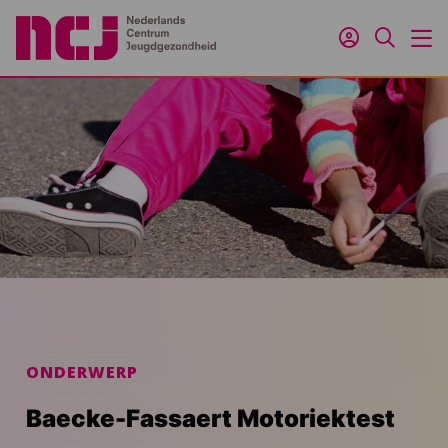
Inloggen
Zoeken
M
ONDERWERP
Baecke-Fassaert Motoriektest