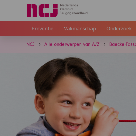
Preventie
Vakmanschap
Onderzoek
NCJ
Alle onderwerpen van A/Z
Baecke-Fassa