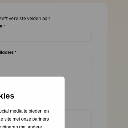
eeft vereiste velden aan
m
*
iladres
*
nisatie
kies
ht
*
ocial media te bieden en
e site met onze partners
ombineren met andere