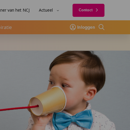
ner van het NCJ
Actueel
Contact
iratie
Inloggen
Zoeken