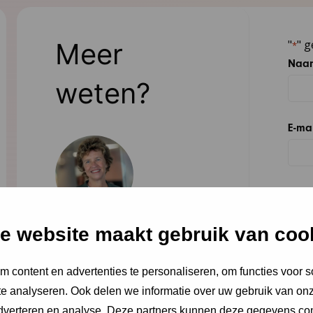
Meer
"
" g
*
Naa
weten?
E-ma
Orga
e website maakt gebruik van coo
Yvonne Vanneste
onderzoeker, adviseur
Beric
 content en advertenties te personaliseren, om functies voor s
yvanneste@ncj.nl
e analyseren. Ook delen we informatie over uw gebruik van onz
06 - 83 77 83 91
adverteren en analyse. Deze partners kunnen deze gegevens c