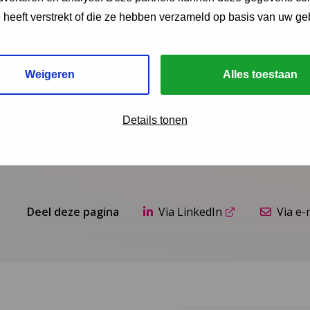
LinkedIn
e heeft verstrekt of die ze hebben verzameld op basis van uw ge
Lees meer over Yvonne
Vanneste
Weigeren
Alles toestaan
Details tonen
Deel deze pagina
Via LinkedIn
Via e-