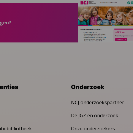
ngen?
venties
Onderzoek
NCJ onderzoekspartner
De JGZ en onderzoek
ntiebibliotheek
Onze onderzoekers