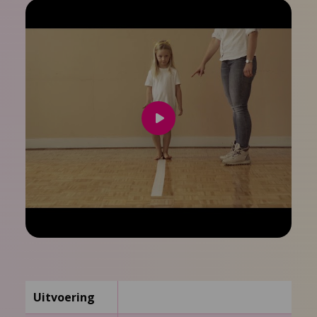
Speel
video
af
Uitvoering