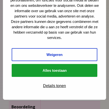
personaliseren, om functies voor social media te bieden
Opdracht
“Kun jij voetje voor voetje
en om ons websiteverkeer te analyseren. Ook delen we
over deze streep lopen?”
informatie over uw gebruik van onze site met onze
partners voor social media, adverteren en analyse.
Observatie
De onderzoeker observeert
Deze partners kunnen deze gegevens combineren met
of het kind de hele afstand
andere informatie die u aan ze heeft verstrekt of die ze
van 2 meter voetje voor
hebben verzameld op basis van uw gebruik van hun
voetje over de streep kan
services.
lopen zonder ernaast te
stappen of stukken (> 5 cm)
over te slaan.
Weigeren
Tevens gaat de onderzoeker
na of het kind de romp stil en
Alles toestaan
de armen ontspannen kan
houden, of dat er veel
onbalans van de romp is
Details tonen
waarbij veel corrigerende
armbewegingen nodig zijn.
Beoordeling