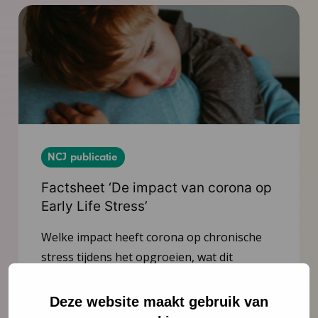
NCJ publicatie
Factsheet ‘De impact van corona op
Early Life Stress’
Welke impact heeft corona op chronische
stress tijdens het opgroeien, wat dit
betekent voor de ontwikkeling van
jeugdigen en hoe kunnen we hun
Deze website maakt gebruik van
veerkracht bevorderen?