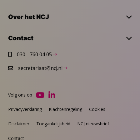
Over het NCJ
Contact
030 - 760 04 05
secretariaat@ncj.nl
Volg ons op
Ga
Ga
naar
naar
Privacyverklaring
Klachtenregeling
Cookies
YouTube
LinkedIn
Disclaimer
Toegankelijkheid
NCJ nieuwsbrief
Contact