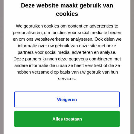
Deze website maakt gebruik van
cookies
We gebruiken cookies om content en advertenties te
personaliseren, om functies voor social media te bieden
en om ons websiteverkeer te analyseren. Ook delen we
informatie over uw gebruik van onze site met onze
partners voor social media, adverteren en analyse.
Deze partners kunnen deze gegevens combineren met
andere informatie die u aan ze heeft verstrekt of die ze
hebben verzameld op basis van uw gebruik van hun
NCJ publicatie
services.
Handreiking ‘Omgaan met armoede
in de jeugdgezondheid’
Weigeren
In de handreiking ‘Omgaan met
Alles toestaan
kinderarmoede in de jeugdgezondheid’
beschrijven de lectoren Mariëtte Lusse en