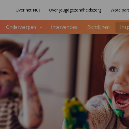
Over het NCJ
Over jeugdgezondheidszorg
Word part
Onderwerpen
Interventies
Richtlijnen
Insp