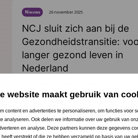
Nieuws
26 november 2025
NCJ sluit zich aan bij de
Gezondheidstransitie: vo
langer gezond leven in
Nederland
58 organisaties starten een nieuwe beweging: de
Gezondheidstransitie. Alle partijen tekenen vanda
e website maakt gebruik van coo
Gezondheidsverklaring, om zich samen in te zette
langer gezond leven voor iedereen in Nederland. H
 content en advertenties te personaliseren, om functies voor s
een van de ondertekenaars.
e analyseren. Ook delen we informatie over uw gebruik van onz
adverteren en analyse. Deze partners kunnen deze gegevens c
Lees meer
e heeft verstrekt of die ze hebben verzameld op basis van uw ge