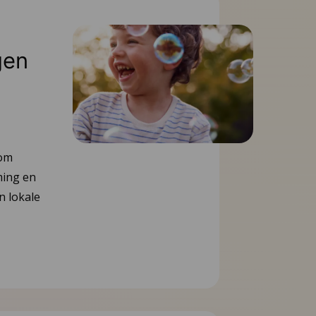
gen
 om
ming en
n lokale