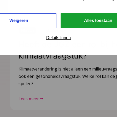
Weigeren
Alles toestaan
Nieuws
10 oktober 2025
Details tonen
Heeft de JGZ een rol bij h
klimaatvraagstuk?
Klimaatverandering is niet alleen een milieuvraag
óók een gezondheidsvraagstuk. Welke rol kan de J
spelen?
Lees meer