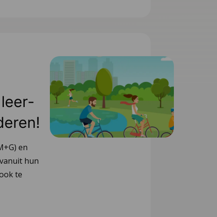
leer-
deren!
M+G) en
 vanuit hun
ook te