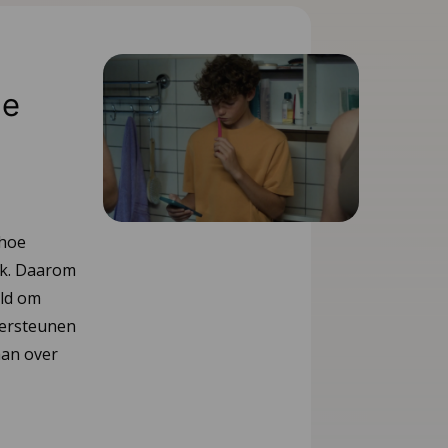
ne
 hoe
ik. Daarom
eld om
dersteunen
aan over