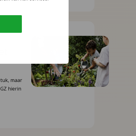
et
stuk, maar
GZ hierin