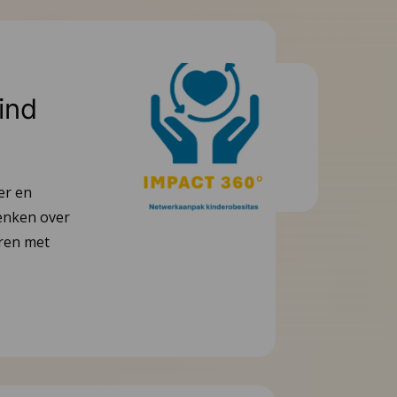
ind
er en
denken over
ren met