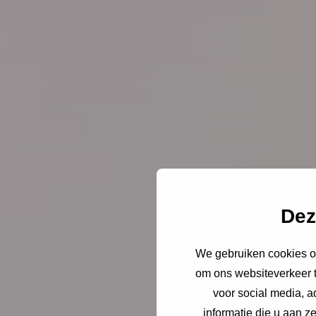
Dez
We gebruiken cookies om
om ons websiteverkeer t
voor social media, 
informatie die u aan z