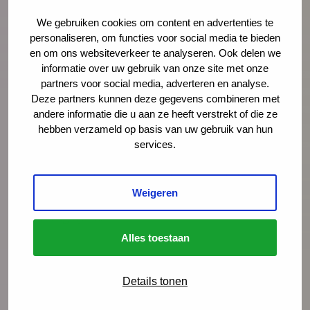
We gebruiken cookies om content en advertenties te
Webinar
personaliseren, om functies voor social media te bieden
Webinar terugkijken: Van idee naar
en om ons websiteverkeer te analyseren. Ook delen we
informatie over uw gebruik van onze site met onze
impactvolle preventie binnen het
partners voor social media, adverteren en analyse.
onderwijs en de JGZ
Deze partners kunnen deze gegevens combineren met
andere informatie die u aan ze heeft verstrekt of die ze
In het kader van de Week voor
hebben verzameld op basis van uw gebruik van hun
Jeugdgezondheid organiseerde het NCJ het
services.
webinar: 'Van idee naar impactvolle
preventie binnen het onderwijs en de JGZ’.
Weigeren
Heb je het webinar gemist? Je kunt het
terugkijken.
Alles toestaan
Lees meer
Details tonen