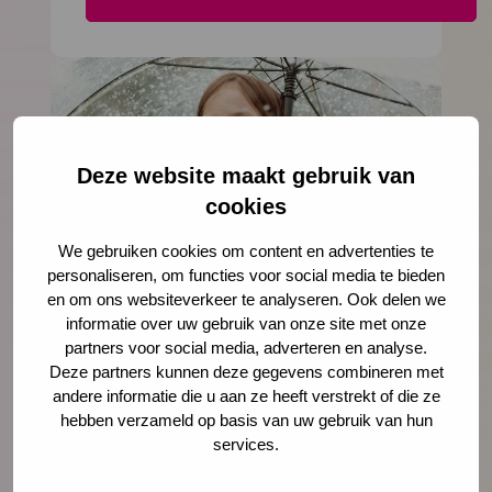
Deze website maakt gebruik van
cookies
We gebruiken cookies om content en advertenties te
personaliseren, om functies voor social media te bieden
NCJ publicatie
en om ons websiteverkeer te analyseren. Ook delen we
informatie over uw gebruik van onze site met onze
De preventiematrix
partners voor social media, adverteren en analyse.
Deze partners kunnen deze gegevens combineren met
Ga
De preventiematrix helpt bij het
andere informatie die u aan ze heeft verstrekt of die ze
naar
hebben verzameld op basis van uw gebruik van hun
overzichtelijk maken van de
het
services.
(preventieve) activiteiten en
artikel
interventies die er in jouw gemeente al