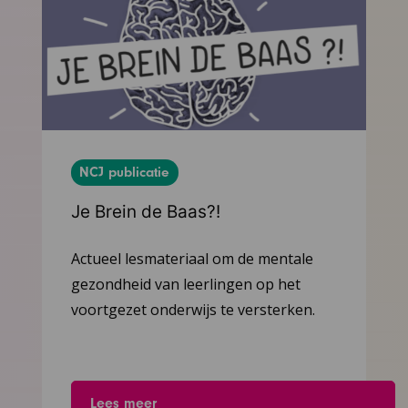
NCJ publicatie
Je Brein de Baas?!
Ga
naar
Actueel lesmateriaal om de mentale
het
gezondheid van leerlingen op het
artikel
voortgezet onderwijs te versterken.
Lees meer