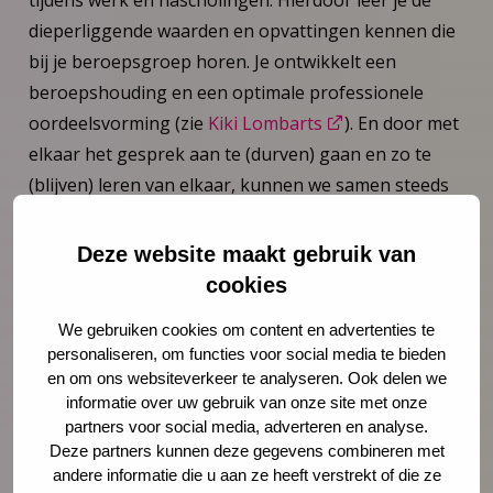
dieperliggende waarden en opvattingen kennen die
bij je beroepsgroep horen. Je ontwikkelt een
beroepshouding en een optimale professionele
oordeelsvorming (zie
Kiki Lombarts
). En door met
elkaar het gesprek aan te (durven) gaan en zo te
(blijven) leren van elkaar, kunnen we samen steeds
beter worden. Met elkaar het gesprek durven
aangaan betekent elkaar liefdevol confronteren
Deze website maakt gebruik van
zonder elkaar te verliezen, en zo steeds beter
cookies
worden in de uitoefening van je vak. Dit vraagt om
We gebruiken cookies om content en advertenties te
vertrouwen, omkijken naar elkaar en weten waar je
personaliseren, om functies voor social media te bieden
goed in bent én waar de ander goed in is.
en om ons websiteverkeer te analyseren. Ook delen we
informatie over uw gebruik van onze site met onze
In verbinding met jeugdigen en hun ouders
partners voor social media, adverteren en analyse.
Deze partners kunnen deze gegevens combineren met
Je bent in verbinding met jeugdigen en hun ouders,
andere informatie die u aan ze heeft verstrekt of die ze
als je weet wat voor hen belangrijk is en als je bij