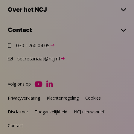
Over het NCJ
Contact
030 - 760 04 05
secretariaat@ncj.nl
Volg ons op
Ga
Ga
naar
naar
Privacyverklaring
Klachtenregeling
Cookies
YouTube
LinkedIn
Disclaimer
Toegankelijkheid
NCJ nieuwsbrief
Contact