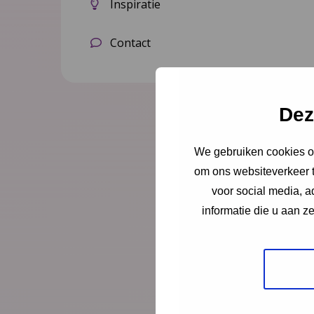
Inspiratie
Contact
Dez
We gebruiken cookies om
om ons websiteverkeer t
voor social media, 
informatie die u aan z