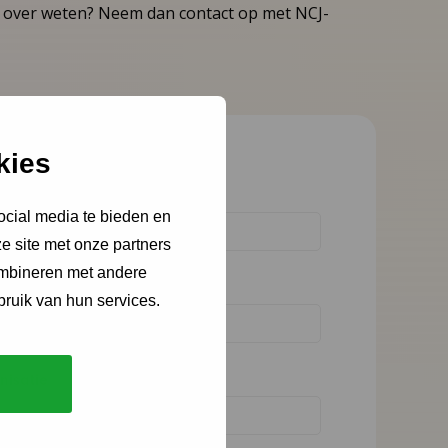
er over weten? Neem dan contact op met NCJ-
kies
eeft vereiste velden aan
m
*
ocial media te bieden en
e site met onze partners
ombineren met andere
iladres
*
bruik van hun services.
nisatie