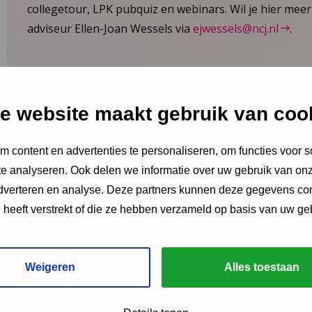
collegetour, LPK pubquiz en webinars. Wil je hier me
adviseur Ellen-Joan Wessels via
ejwessels@ncj.nl
.
e website maakt gebruik van coo
Meer
"
" g
*
Naa
 content en advertenties te personaliseren, om functies voor s
weten?
e analyseren. Ook delen we informatie over uw gebruik van onz
adverteren en analyse. Deze partners kunnen deze gegevens c
E-ma
e heeft verstrekt of die ze hebben verzameld op basis van uw ge
Orga
Weigeren
Alles toestaan
Ellen-Joan Wessels