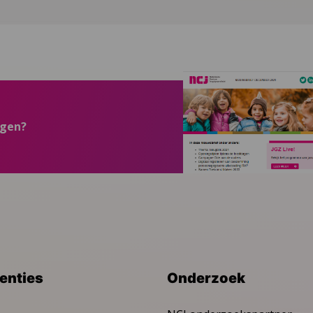
ngen?
venties
Onderzoek