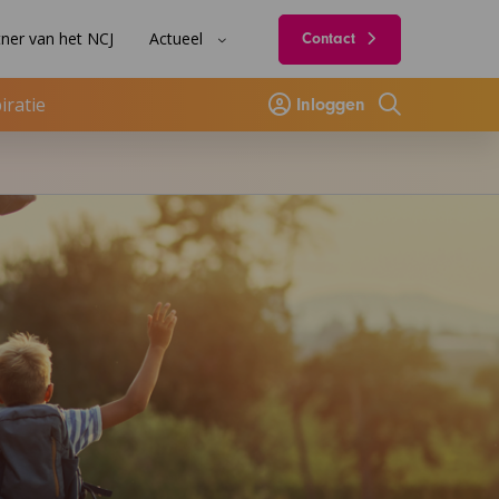
ner van het NCJ
Actueel
Contact
iratie
Inloggen
Zoeken