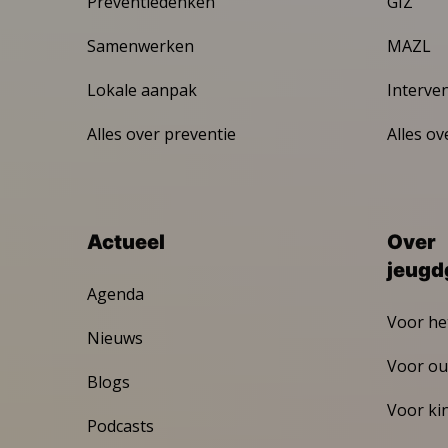
Preventiedenken
GIZ
Samenwerken
MAZL
Lokale aanpak
Interve
Alles over preventie
Alles ov
Actueel
Over
jeugd
Agenda
Voor he
Nieuws
Voor ou
Blogs
Voor ki
Podcasts