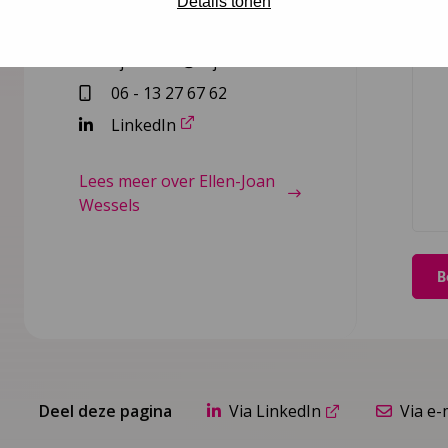
Details tonen
adviseur
Beric
ejwessels@ncj.nl
06 - 13 27 67 62
LinkedIn
Lees meer over Ellen-Joan
Wessels
Deel deze pagina
Via LinkedIn
Via e-