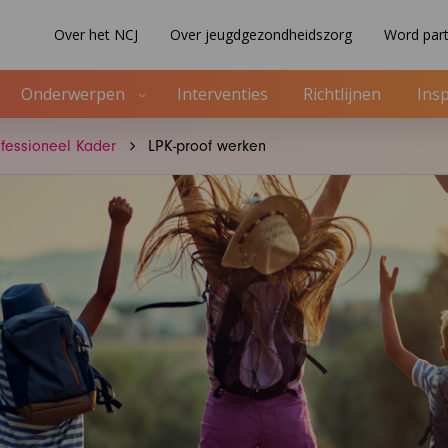
Over het NCJ
Over jeugdgezondheidszorg
Word part
Onderwerpen
Interventies
Richtlijnen
Insp
ofessioneel Kader
LPK-proof werken