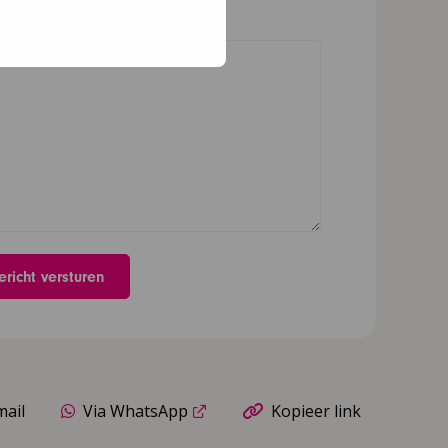
ht
*
mail
Via WhatsApp
Kopieer link