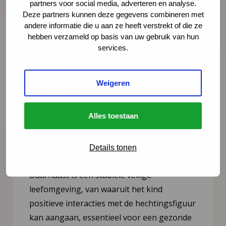
partners voor social media, adverteren en analyse.
Deze partners kunnen deze gegevens combineren met
andere informatie die u aan ze heeft verstrekt of die ze
hebben verzameld op basis van uw gebruik van hun
services.
Nieuws
17 februari 2021
Weigeren
Interventies in de
jeugdgezondheidszorg en hechting
Alles toestaan
Voor een kind is een emotioneel sensitieve,
vertrouwde en beschikbare persoon
Details tonen
belangrijk om zich aan te hechten.
Daarnaast is een stabiele veilige
leefomgeving, van waaruit het kind
positieve interacties met de hechtingsfiguur
kan aangaan, essentieel voor een gezonde