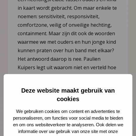
in kaart wordt gebracht. Om maar enkele te
noemen: sensitiviteit, responsiviteit,
comfortzone, veilig of onveilige hechting,
containment. Maar zijn dit ook de woorden
waarmee we met ouders en hun jonge kind
kunnen praten over hun band met elkaar?
Het antwoord daarop is nee. Paulien
Kuipers legt uit waarom niet en verteld hoe
het dan wel kan.
Deze website maakt gebruik van
Lees meer
cookies
We gebruiken cookies om content en advertenties te
personaliseren, om functies voor social media te bieden
en om ons websiteverkeer te analyseren. Ook delen we
informatie over uw gebruik van onze site met onze