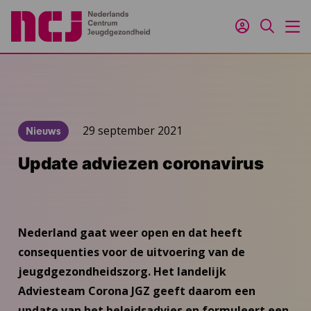
Inloggen
Zoeken
M
29 september 2021
Nieuws
Update adviezen coronavirus
Nederland gaat weer open en dat heeft
consequenties voor de uitvoering van de
jeugdgezondheidszorg. Het landelijk
Adviesteam Corona JGZ geeft daarom een
update van het beleidsadvies en formuleert een