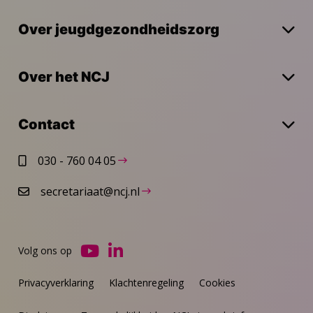
Over jeugdgezondheidszorg
Over het NCJ
Contact
030 - 760 04 05
secretariaat@ncj.nl
Volg ons op
Ga
Ga
naar
naar
Privacyverklaring
Klachtenregeling
Cookies
YouTube
LinkedIn