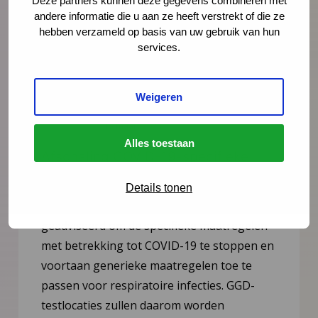
Deze partners kunnen deze gegevens combineren met
andere informatie die u aan ze heeft verstrekt of die ze
hebben verzameld op basis van uw gebruik van hun
services.
Weigeren
Nieuws
15 maart 2023
Alles toestaan
Afschaling COVID-19-specifieke
adviezen voor de JGZ
Details tonen
Het 146e OMT heeft in februari 2023
geadviseerd om de specifieke maatregelen
met betrekking tot COVID-19 te stoppen en
voortaan generieke maatregelen toe te
passen voor respiratoire infecties. GGD-
testlocaties zullen daarom worden