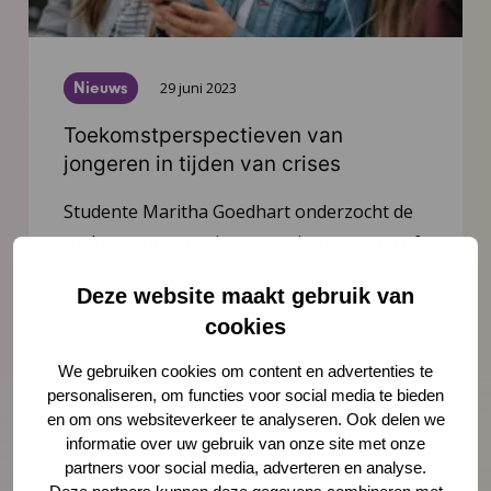
Nieuws
29 juni 2023
Toekomstperspectieven van
jongeren in tijden van crises
Studente Maritha Goedhart onderzocht de
toekomstperspectieven van jongeren en of
dit gerelateerd is aan hun opleidingsniveau.
Deze website maakt gebruik van
Ze deelt haar bevindingen.
cookies
Lees meer
We gebruiken cookies om content en advertenties te
personaliseren, om functies voor social media te bieden
en om ons websiteverkeer te analyseren. Ook delen we
informatie over uw gebruik van onze site met onze
partners voor social media, adverteren en analyse.