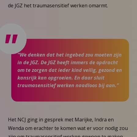
de JGZ het traumasensitief werken omarmt.
“We denken dat het ingebed zou moeten zijn
in de JGZ. De JGZ heeft immers de opdracht
om te zorgen dat ieder kind veilig, gezond en
kansrijk kan opgroeien. En daar sluit
traumasensitief werken naadloos bij aan.”
Het NCJ ging in gesprek met Marijke, Indra en
Wenda om erachter te komen wat er voor nodig zou
zijn om traumasensitief werken gewoon te maken