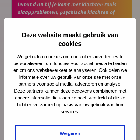
iemand nu bij je komt met klachten zoals
slaapproblemen, psychische klachten of
verzuim, of dat iemand bij je komt zonder
klachten. Vraag het!”
Deze website maakt gebruik van
cookies
We gebruiken cookies om content en advertenties te
Dus bij Volksgezondheid Gemeente Utrecht
personaliseren, om functies voor social media te bieden
is deze manier van werken al gewoon?
en om ons websiteverkeer te analyseren. Ook delen we
informatie over uw gebruik van onze site met onze
Een deel van onze collega’s en wijzelf passen deze
partners voor social media, adverteren en analyse.
werkwijze al toe met goede resultaten. De volgende
Deze partners kunnen deze gegevens combineren met
andere informatie die u aan ze heeft verstrekt of die ze
stap is om de werkwijze breder in te zetten. We zijn
hebben verzameld op basis van uw gebruik van hun
samen met een groepje gedreven collega’s een
services.
voorstel aan het schrijven over hoe we als JGZ in de
stad Utrecht meer traumasensitief kunnen gaan
Weigeren
werken. We zitten dus nog in de voorbereidende