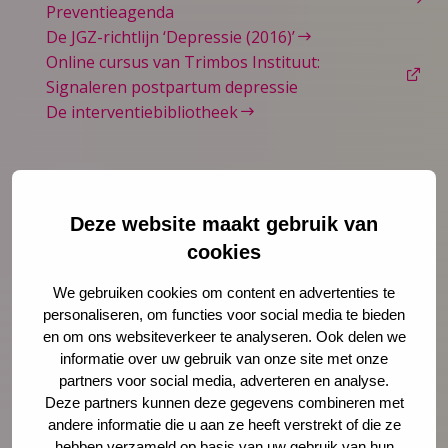
Preventieagenda
De JGZ-richtlijn ‘Depressie (2016)’
Online cursus van Trimbos Instituut:
Signaleren postpartum depressie
De interventiebibliotheek
Deze website maakt gebruik van
cookies
We gebruiken cookies om content en advertenties te
personaliseren, om functies voor social media te bieden
en om ons websiteverkeer te analyseren. Ook delen we
informatie over uw gebruik van onze site met onze
partners voor social media, adverteren en analyse.
Deze partners kunnen deze gegevens combineren met
andere informatie die u aan ze heeft verstrekt of die ze
Nieuws
4 augustus 2026
hebben verzameld op basis van uw gebruik van hun