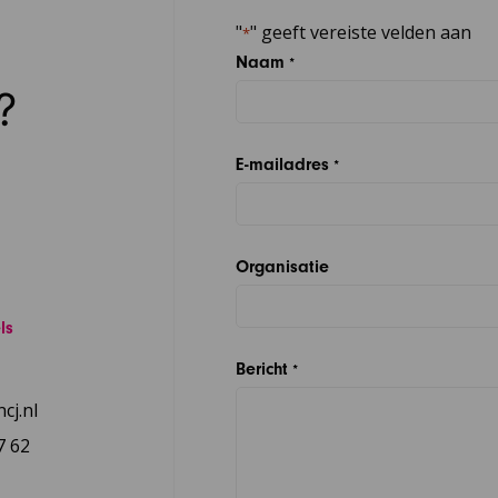
"
" geeft vereiste velden aan
*
Naam
*
?
E-mailadres
*
Organisatie
ls
Bericht
*
cj.nl
7 62