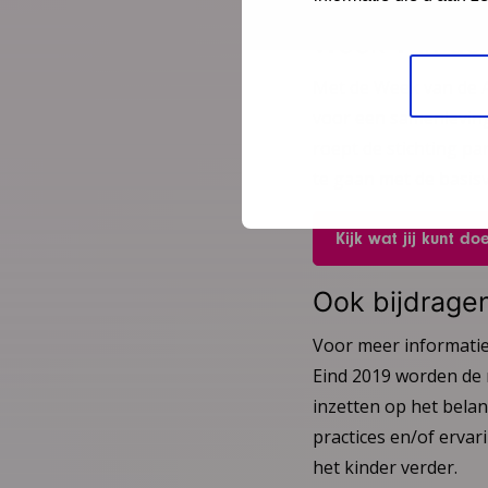
Week van de 
Met de Week van de Al
voor een samenleving
roept de stichting pa
te gaan met de basis
Kijk wat jij kunt d
Ook bijdragen
Voor meer informatie
Eind 2019 worden de r
inzetten op het belan
practices en/of erva
het kinder verder.