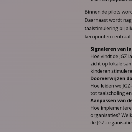
Binnen de pilots wor
Daarnaast wordt nage
taalstimulering bij al
kernpunten centraal:
Signaleren van l
Hoe vindt de JGZ l
zicht op lokale sa
kinderen stimuler
Doorverwijzen do
Hoe leiden we JGZ
tot taalscholing e
Aanpassen van de
Hoe implementeren
organisaties? Welk
de JGZ-organisatie