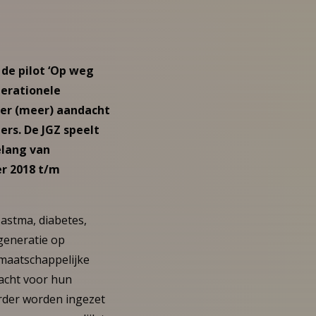
 de pilot ‘Op weg
nerationele
ier (meer) aandacht
rs. De JGZ speelt
elang van
er 2018 t/m
astma, diabetes,
generatie op
 maatschappelijke
dacht voor hun
erder worden ingezet