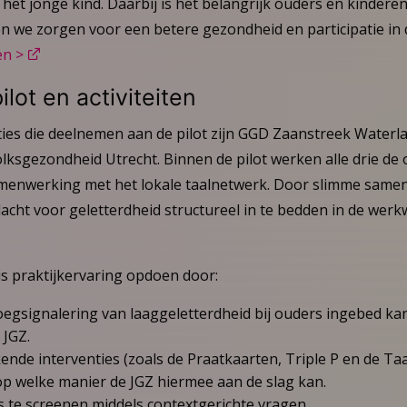
j het jonge kind. Daarbij is het belangrijk ouders en kindere
n we zorgen voor een betere gezondheid en participatie in 
en >
lot en activiteiten
ties die deelnemen aan de pilot zijn GGD Zaanstreek Waterl
ksgezondheid Utrecht. Binnen de pilot werken alle drie de 
amenwerking met het lokale taalnetwerk. Door slimme same
acht voor geletterdheid structureel in te bedden in de werkw
 is praktijkervaring opdoen door:
egsignalering van laaggeletterdheid bij ouders ingebed ka
 JGZ.
ende interventies (zoals de Praatkaarten, Triple P en de Ta
p welke manier de JGZ hiermee aan de slag kan.
s te screenen middels contextgerichte vragen.