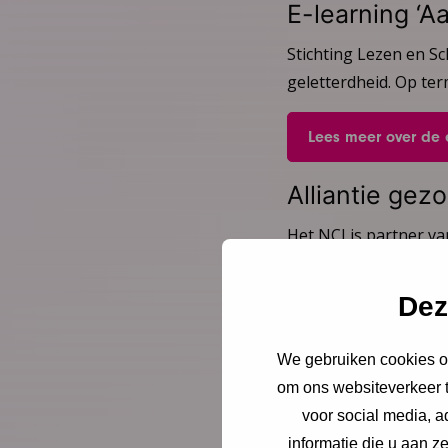
E-learning ‘A
Stichting Lezen en Sc
geletterdheid. Op ter
Lees meer over de 
Alliantie gez
Het NCJ is partner va
geletterdheid richt z
en hen doorverwijzen
Dez
laaggeletterdheid. D
lichamelijk gezondheid
We gebruiken cookies om
Bekijk de NCJ-bijdrag
om ons websiteverkeer t
voor social media, 
Lees meer over de 
informatie die u aan z