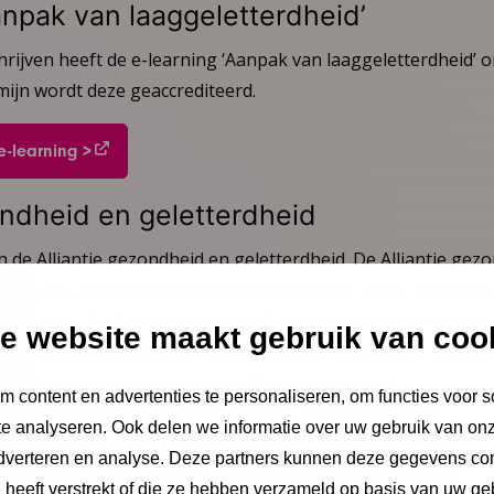
anpak van laaggeletterdheid’
hrijven heeft de e-learning ‘Aanpak van laaggeletterdheid’ 
mijn wordt deze geaccrediteerd.
e-learning >
ondheid en geletterdheid
n de Alliantie gezondheid en geletterdheid. De Alliantie gez
ich op het agenderen van laaggeletterdheid, vroeg signaler
 naar een Taalhuis, en het ontwikkelen en delen van creat
e website maakt gebruik van coo
it omdat mensen die hun taalvaardigheid verbeteren zowel p
swinst boeken. In totaal zijn 83 organisaties lid.
 content en advertenties te personaliseren, om functies voor s
e binnen de Alliantie gezondheid en geletterdheid >
e analyseren. Ook delen we informatie over uw gebruik van onz
adverteren en analyse. Deze partners kunnen deze gegevens c
Alliantie gezondheid en geletterdheid en deelname >
e heeft verstrekt of die ze hebben verzameld op basis van uw ge