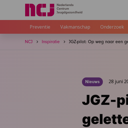
Preventie
Vakmanschap
Onderzoek
NCJ
Inspiratie
JGZ-pilot: Op weg naar een ge
28 juni 2
Nieuws
JGZ-pi
gelett