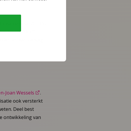
 15 september 2019 in
et motto ‘Durf!’
elden en aan de slag
en-Joan Wessels
.
isatie ook versterkt
weten. Deel best
e ontwikkeling van