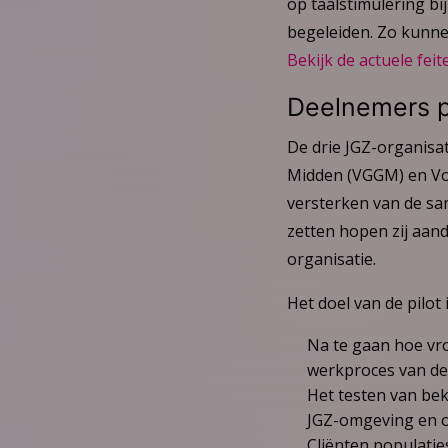
op taalstimulering bi
begeleiden. Zo kunne
Bekijk de actuele feit
Deelnemers pi
De drie JGZ-organisa
Midden (VGGM) en Vol
versterken van de s
zetten hopen zij aand
organisatie.
Het doel van de pilot
Na te gaan hoe vro
werkproces van de
Het testen van bek
JGZ-omgeving en o
Cliënten populatie