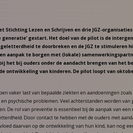
t Stichting Lezen en Schrijven en drie JGZ-organisaties
 generatie’ gestart. Het doel van de pilot is de interge
geletterdheid te doorbreken en de JGZ te stimuleren h
een aanpak te borgen met (lokale) samenwerkingspartne
 bij het bij ouders onder de aandacht brengen van het b
de ontwikkeling van kinderen. De pilot loopt van oktob
en vaker last van bepaalde ziekten en aandoeningen zoals 
n en psychische problemen. Veel achterstanden worden van 
. De rol van preventie is essentieel bij de aanpak van een
letterdheid. Door contact te hebben met de ouders met aan
nvloed daarvan op de ontwikkeling van hun kind, kan nog e