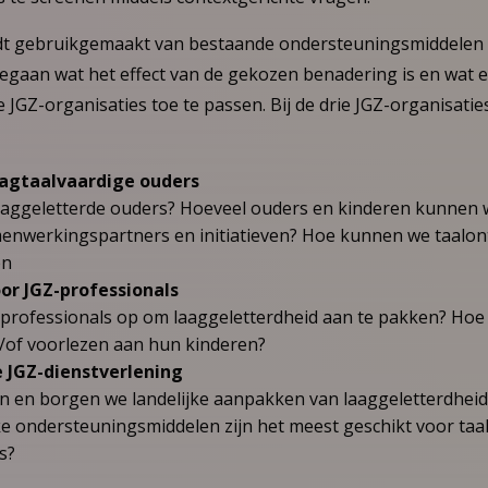
dt gebruikgemaakt van bestaande ondersteuningsmiddelen e
gaan wat het effect van de gekozen benadering is en wat e
le JGZ-organisaties toe te passen. Bij de drie JGZ-organisatie
aagtaalvaardige ouders
aaggeletterde ouders? Hoeveel ouders en kinderen kunnen w
menwerkingspartners en initiatieven? Hoe kunnen we taalontw
en
or JGZ-professionals
-professionals op om laaggeletterdheid aan te pakken? Ho
n/of voorlezen aan hun kinderen?
 JGZ-dienstverlening
 en borgen we landelijke aanpakken van laaggeletterdheid
e ondersteuningsmiddelen zijn het meest geschikt voor taa
s?