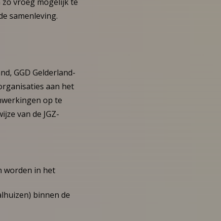
n zo vroeg mogelijk te
de samenleving.
and, GGD Gelderland-
organisaties aan het
nwerkingen op te
ijze van de JGZ-
n worden in het
alhuizen) binnen de