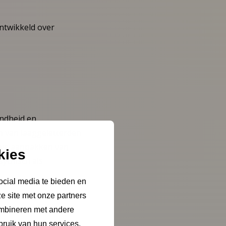
ontwikkeld over
ondheid en
en van laaggeletterden
ieve aanpakken van
kies
sychisch als
ocial media te bieden en
e site met onze partners
ombineren met andere
bruik van hun services.