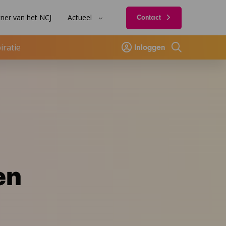
ner van het NCJ
Actueel
Contact
iratie
Inloggen
Zoeken
en