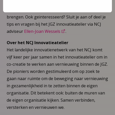
bereid en enthousiast om zich in te zetten om
Kansen voor Co’s in de JGZ samen verder te
brengen. Ook geïnteresseerd? Sluit je aan of deel je
tips en vragen bij het JGZ innovatieatelier via NCJ
adviseur
Ellen-Joan Wessels
.
Over het NCJ Innovatieatelier
Het landelijke innovatienetwerk van het NCJ komt
vijf keer per jaar samen in het innovatieatelier om in
co-creatie te werken aan vernieuwing binnen de JGZ.
De pioniers worden gestimuleerd om op zoek te
gaan naar ruimte om de beweging naar vernieuwing
in gezamenlijkheid in te zetten binnen de eigen
organisatie. Dit betekent ook: buiten de muren van
de eigen organisatie kijken. Samen verbinden,
versterken en vernieuwen we.