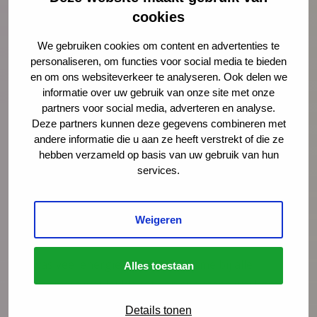
steken, maar ze krijgen kansen en mogelijkheden
cookies
tot verdieping.”
We gebruiken cookies om content en advertenties te
Toolbox
personaliseren, om functies voor social media te bieden
en om ons websiteverkeer te analyseren. Ook delen we
Tijdens het middagdeel van het innovatieatelier lag
informatie over uw gebruik van onze site met onze
de focus van de pioniers en hun introducees op het
partners voor social media, adverteren en analyse.
ontwikkelen van een landelijke toolbox waar alle
Deze partners kunnen deze gegevens combineren met
ideeën, tips en suggesties om het tekort aan
andere informatie die u aan ze heeft verstrekt of die ze
hebben verzameld op basis van uw gebruik van hun
coassistenten in de jeugdgezondheidszorg aan te
services.
pakken samen gebracht zijn.
Bekijk hier de toolbox
Weigeren
Werkgroep
Er was veel energie en enthousiasme bij alle
Alles toestaan
deelnemers wat leidde tot een spontane werkgroep
waar een aantal deelnemers zich voor opgaven. Alle
Details tonen