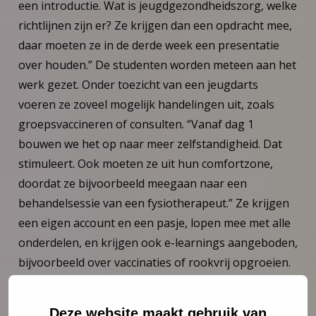
een introductie. Wat is jeugdgezondheidszorg, welke
richtlijnen zijn er? Ze krijgen dan een opdracht mee,
daar moeten ze in de derde week een presentatie
over houden.” De studenten worden meteen aan het
werk gezet. Onder toezicht van een jeugdarts
voeren ze zoveel mogelijk handelingen uit, zoals
groepsvaccineren of consulten. “Vanaf dag 1
bouwen we het op naar meer zelfstandigheid. Dat
stimuleert. Ook moeten ze uit hun comfortzone,
doordat ze bijvoorbeeld meegaan naar een
behandelsessie van een fysiotherapeut.” Ze krijgen
een eigen account en een pasje, lopen mee met alle
onderdelen, en krijgen ook e-learnings aangeboden,
bijvoorbeeld over vaccinaties of rookvrij opgroeien.
“De sfeer is verbindend en enthousiasmerend”,
aldus Ellen. “Ze moeten de handen uit de mouwen
Deze website maakt gebruik van