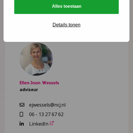
Alles toestaan
Details tonen
Meer weten?
Ellen-Joan Wessels
adviseur
ejwessels@ncj.nl
06 - 13 27 67 62
LinkedIn