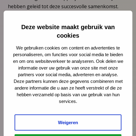
hebben geleid tot deze succesvolle samenkomst.
Haak aan bij Slim Samenwerken!
Deze website maakt gebruik van
Ben je nieuwsgierig geworden? En wil je ook
cookies
aanhaken bij deze slimme samenwerking? Meld je
dan in onze NCJ agenda aan voor
We gebruiken cookies om content en advertenties te
personaliseren, om functies voor social media te bieden
het online innovatiecafé ‘ Samen optrekken met
en om ons websiteverkeer te analyseren. Ook delen we
landelijke webinars’
informatie over uw gebruik van onze site met onze
van 7 september 2023 van 11.00 tot 12.30 uur. Daar
partners voor social media, adverteren en analyse.
zullen de deelnemende collega’s je meenemen in
Deze partners kunnen deze gegevens combineren met
andere informatie die u aan ze heeft verstrekt of die ze
hun aanleiding, ervaring en ambities om rondom
hebben verzameld op basis van uw gebruik van hun
webinars slimmer te gaan samenwerken.
services.
Deel deze pagina
Via LinkedIn
Via e-mail
Weigeren
Via WhatsApp
Kopieer link