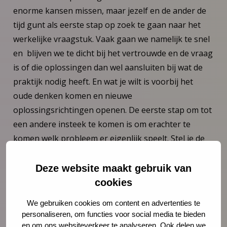
enorme kansen missen, maar jezelf en de ander de
tijd gunt als eerste stap op zoek te gaan naar het
werkelijke vraagstuk. Vaak gaan we namelijk te snel
en blijven we te dicht bij het vertrouwde en de vraag
is of die oplossingen dan wel aansluiten bij wat de
praktijk nodig heeft. En wat je wilt is voorbij het
oude denken komen en nieuwe
oplossingsrichtingen openen. De eerste stap om tot
een andere insteek te komen is om erachter te
komen welk probleem er eigenlijk speelt. Stel je de
waartoe- vraag, dan pel je als het ware de schillen
van de antwoorden af zodat je bij de werkelijke
Deze website maakt gebruik van
opgave terecht komt.
cookies
Stap 2: Het zoeken naar sleutels
We gebruiken cookies om content en advertenties te
personaliseren, om functies voor social media te bieden
“Wat gaat ervoor zorgen dat een nieuwe aanpak
en om ons websiteverkeer te analyseren. Ook delen we